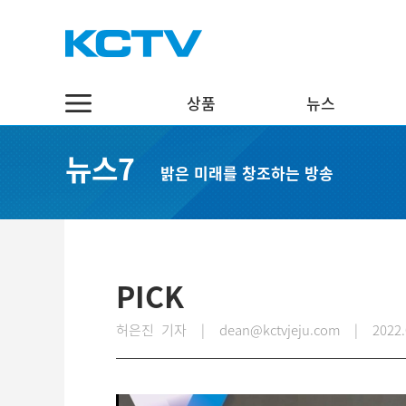
상품
뉴스
상품
뉴스
채널7
뉴스7
밝은 미래를 창조하는 방송
스마트 TV
정치·행정
실시간보기
케이블 TV
경제·관광
편성표
채널표
사회·교육
다시보기
UHD
문화·체육
PICK
스마트뷰앱
영어뉴스
허은진 기자 | dean@kctvjeju.com
|
2022.
인터넷
중국어뉴스
인터넷 전화
제주어뉴스
결합상품
기획뉴스