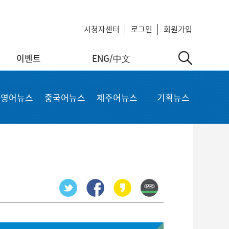
시청자센터
로그인
회원가입
이벤트
ENG/中文
中文
MyKCTV
기타서비스
영어뉴스
중국어뉴스
제주어뉴스
기획뉴스
ow
회원정보 수정
공지사항
 repair
비밀번호 변경
회사소개
가입상품 조회
이용약관
알뜰폰 등록 설정
이메일 무단수집 거부
회원 탈퇴