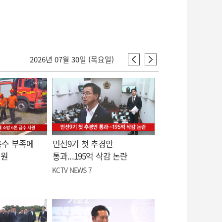
2026년 07월 30일 (목요일)
용수 부족에
민선9기 첫 추경안
지원
통과...195억 삭감 논란
KCTV NEWS 7