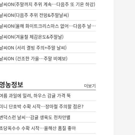
날씨ON(주말까지 추위 계속…다음주 또 기온 하강)
날씨ON(다음주 추위 전망&주말날씨)
날씨ON(올해 화이트크리스마스 없어…다음주 날씨는?)
날씨ON(겨울철 체감온도&주말날)
날씨ON (서리 결빙 주의+주말 날씨)
날씨ON (건조한 가을…주말 비예보)
영농정보
더보기
여름 과일에 밀려, 하우스 감귤 가격 뚝
미니 단호박 수확 시작…장마철 주의할 점은?
변덕스런 날씨…감귤 생육도 천차만별
초당옥수수 수확 시작…올해산 품질 좋아