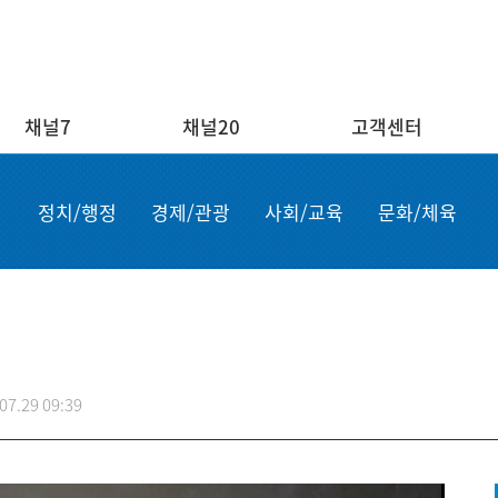
채널7
채널20
고객센터
채널20
고객센터
ENG/
정치/행정
경제/관광
사회/교육
문화/체육
실시간보기
자주하는 질문
Order n
결혼
1:1 문의
Apply for
부고
설치·A/S신청
申请商品
공지사항
故障申报
07.29 09:39