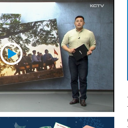
Play
Video