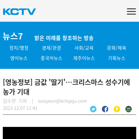
뉴스7
밝은 미래를 창조하는 방송
정치/행정
경제/관광
사회/교육
문화/체육
영어뉴스
중국어뉴스
제주어뉴스
기획뉴스
[영농정보] 금값 '딸기'…크리스마스 성수기에
농가 기대
김수연 기자 | sooyeon@kctvjeju.com
2023.12.07 11:41