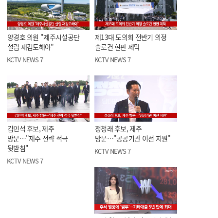
양경호 의원 "제주시설공단
제13대 도의회 전반기 의정
설립 재검토해야"
슬로건 현판 제막
KCTV NEWS 7
KCTV NEWS 7
김민석 후보, 제주
정청래 후보, 제주
방문…"제주 전략 적극
방문…"공공기관 이전 지원"
뒷받침"
KCTV NEWS 7
KCTV NEWS 7