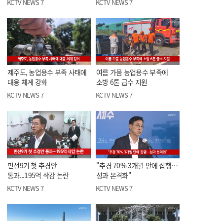
KCTV NEWS 7
KCTV NEWS 7
제주도, 농업용수 부족 사태에
여름 가뭄 농업용수 부족에
대응 체계 강화
소방 6톤 급수 지원
KCTV NEWS 7
KCTV NEWS 7
민선9기 첫 추경안
"추경 70% 3개월 안에 집행…
통과...195억 삭감 논란
성과 본격화"
KCTV NEWS 7
KCTV NEWS 7