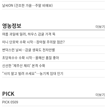
날씨ON (건조한 가을…주말 비예보)
영농정보
더보기
여름 과일에 밀려, 하우스 감귤 가격 뚝
미니 단호박 수확 시작…장마철 주의할 점은?
변덕스런 날씨…감귤 생육도 천차만별
초당옥수수 수확 시작…올해산 품질 좋아
신선한 '제주산 체리' 본격 수확
"사지 말고 빌려 쓰세요"…농기계 임대 인기
PICK
더보기
PICK 0509