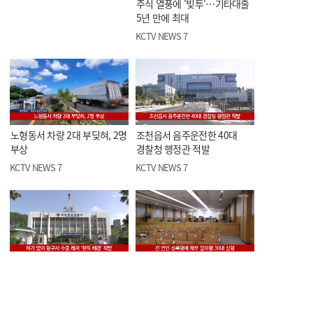
주식 열풍에 '빚투'…기타대출
5년 만에 최대
KCTV NEWS 7
노형동서 차량 2대 부딪혀, 2명
조천읍서 음주운전한 40대
부상
경찰청 행정관 적발
KCTV NEWS 7
KCTV NEWS 7
허가 없이 항구서 수중 레저
전 연인 성폭행에 채무 불이행
'현직 해경' 적발
30대 실형
KCTV NEWS 7
KCTV NEWS 7