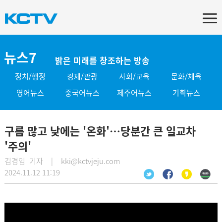
뉴스7
밝은 미래를 창조하는 방송
정치/행정
경제/관광
사회/교육
문화/체육
영어뉴스
중국어뉴스
제주어뉴스
기획뉴스
구름 많고 낮에는 '온화'…당분간 큰 일교차
'주의'
김경임 기자 | kki@kctvjeju.com
2024.11.12 11:19