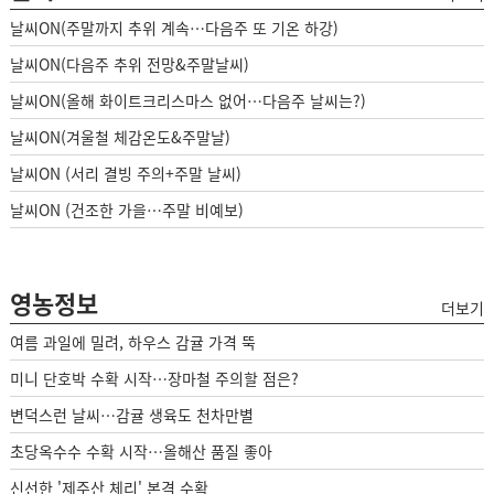
날씨ON(주말까지 추위 계속…다음주 또 기온 하강)
날씨ON(다음주 추위 전망&주말날씨)
날씨ON(올해 화이트크리스마스 없어…다음주 날씨는?)
날씨ON(겨울철 체감온도&주말날)
날씨ON (서리 결빙 주의+주말 날씨)
날씨ON (건조한 가을…주말 비예보)
영농정보
더보기
여름 과일에 밀려, 하우스 감귤 가격 뚝
미니 단호박 수확 시작…장마철 주의할 점은?
변덕스런 날씨…감귤 생육도 천차만별
초당옥수수 수확 시작…올해산 품질 좋아
신선한 '제주산 체리' 본격 수확