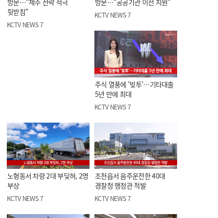
방문…"제주 전략 적극
방문…"공공기관 이전 지원"
뒷받침"
KCTV NEWS 7
KCTV NEWS 7
주식 열풍에 '빚투'…기타대출
5년 만에 최대
KCTV NEWS 7
노형동서 차량 2대 부딪혀, 2명
조천읍서 음주운전한 40대
부상
경찰청 행정관 적발
KCTV NEWS 7
KCTV NEWS 7