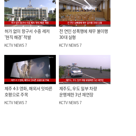
허가 없이 항구서 수중 레저
전 연인 성폭행에 채무 불이행
'현직 해경' 적발
30대 실형
KCTV NEWS 7
KCTV NEWS 7
제주 4·3 영화, 해외서 잇따른
제주도, 우도 일부 차량
호평으로 주목
운행제한 3년 재연장
KCTV NEWS 7
KCTV NEWS 7