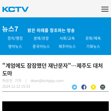
뉴스7
밝은 미래를 창조하는 방송
정치/행정
경제/관광
사회/교육
문화/체육
영어뉴스
중국어뉴스
제주어뉴스
기획뉴스
"계엄에도 잠잠했던 재난문자"…제주도 대처
도마
허은진 기자 | dean@kctvjeju.com
2024.12.12 15:33