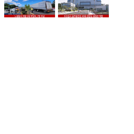
노형동서 차량 2대 부딪혀, 2명
조천읍서 음주운전한 40대
부상
경찰청 행정관 적발
KCTV NEWS 7
KCTV NEWS 7
허가 없이 항구서 수중 레저
전 연인 성폭행에 채무 불이행
'현직 해경' 적발
30대 실형
KCTV NEWS 7
KCTV NEWS 7