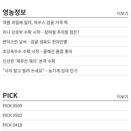
영농정보
더보기
여름 과일에 밀려, 하우스 감귤 가격 뚝
미니 단호박 수확 시작…장마철 주의할 점은?
변덕스런 날씨…감귤 생육도 천차만별
초당옥수수 수확 시작…올해산 품질 좋아
신선한 '제주산 체리' 본격 수확
"사지 말고 빌려 쓰세요"…농기계 임대 인기
PICK
더보기
PICK 0509
PICK 0502
PICK 0418