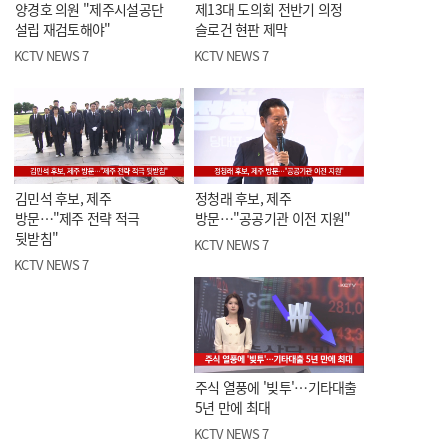
양경호 의원 "제주시설공단
제13대 도의회 전반기 의정
설립 재검토해야"
슬로건 현판 제막
KCTV NEWS 7
KCTV NEWS 7
김민석 후보, 제주
정청래 후보, 제주
방문…"제주 전략 적극
방문…"공공기관 이전 지원"
뒷받침"
KCTV NEWS 7
KCTV NEWS 7
주식 열풍에 '빚투'…기타대출
5년 만에 최대
KCTV NEWS 7