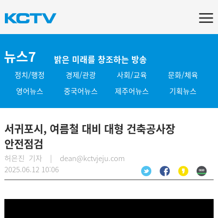
뉴스7
밝은 미래를 창조하는 방송
정치/행정
경제/관광
사회/교육
문화/체육
영어뉴스
중국어뉴스
제주어뉴스
기획뉴스
서귀포시, 여름철 대비 대형 건축공사장
안전점검
허은진 기자 | dean@kctvjeju.com
2025.06.12 10:06