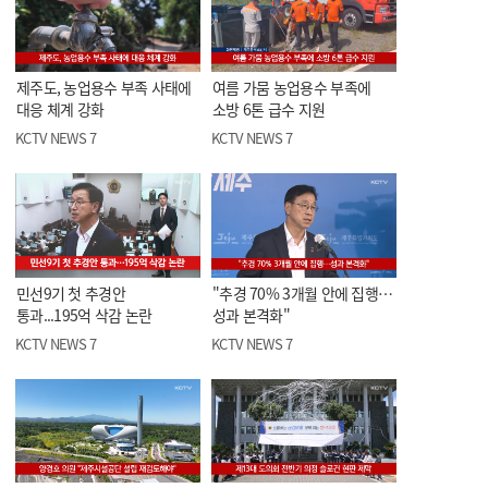
제주도, 농업용수 부족 사태에
여름 가뭄 농업용수 부족에
대응 체계 강화
소방 6톤 급수 지원
KCTV NEWS 7
KCTV NEWS 7
민선9기 첫 추경안
"추경 70% 3개월 안에 집행…
통과...195억 삭감 논란
성과 본격화"
KCTV NEWS 7
KCTV NEWS 7