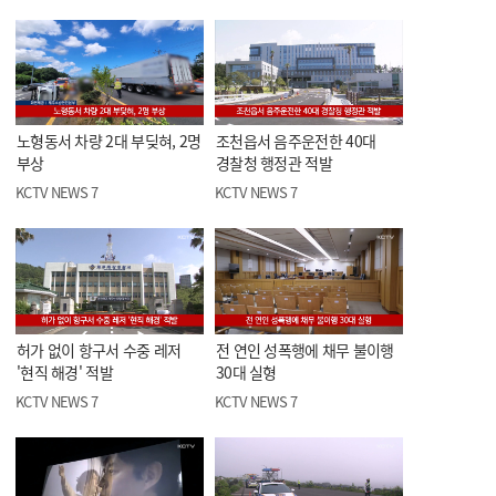
노형동서 차량 2대 부딪혀, 2명
조천읍서 음주운전한 40대
부상
경찰청 행정관 적발
KCTV NEWS 7
KCTV NEWS 7
허가 없이 항구서 수중 레저
전 연인 성폭행에 채무 불이행
'현직 해경' 적발
30대 실형
KCTV NEWS 7
KCTV NEWS 7