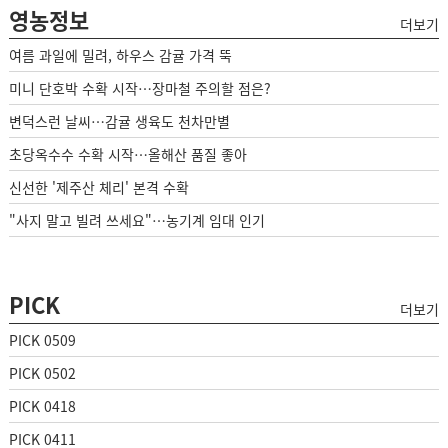
영농정보
더보기
여름 과일에 밀려, 하우스 감귤 가격 뚝
미니 단호박 수확 시작…장마철 주의할 점은?
변덕스런 날씨…감귤 생육도 천차만별
초당옥수수 수확 시작…올해산 품질 좋아
신선한 '제주산 체리' 본격 수확
"사지 말고 빌려 쓰세요"…농기계 임대 인기
PICK
더보기
PICK 0509
PICK 0502
PICK 0418
PICK 0411