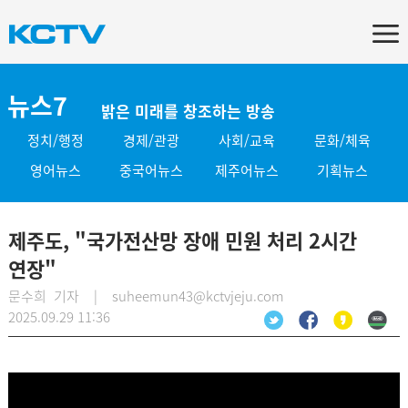
뉴스7
밝은 미래를 창조하는 방송
정치/행정
경제/관광
사회/교육
문화/체육
영어뉴스
중국어뉴스
제주어뉴스
기획뉴스
제주도, "국가전산망 장애 민원 처리 2시간
연장"
문수희 기자 | suheemun43@kctvjeju.com
2025.09.29 11:36