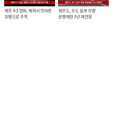
제주 4·3 영화, 해외서 잇따른
제주도, 우도 일부 차량
호평으로 주목
운행제한 3년 재연장
KCTV NEWS 7
KCTV NEWS 7
오늘의 한줄뉴스
<스포츠> 제5회 KCTV배
볼링대회, 이번 주말 개막
KCTV NEWS 7
KCTV NEWS 7
<스포츠> 중문중 수영부,
<스포츠> 제주 유도 선수단,
전국대회 금메달 4개에 신기록
아시아컵에서 메달 6개 획득