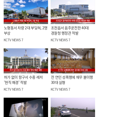
노형동서 차량 2대 부딪혀, 2명
조천읍서 음주운전한 40대
부상
경찰청 행정관 적발
KCTV NEWS 7
KCTV NEWS 7
허가 없이 항구서 수중 레저
전 연인 성폭행에 채무 불이행
'현직 해경' 적발
30대 실형
KCTV NEWS 7
KCTV NEWS 7