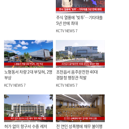
주식 열풍에 '빚투'…기타대출
5년 만에 최대
KCTV NEWS 7
노형동서 차량 2대 부딪혀, 2명
조천읍서 음주운전한 40대
부상
경찰청 행정관 적발
KCTV NEWS 7
KCTV NEWS 7
허가 없이 항구서 수중 레저
전 연인 성폭행에 채무 불이행