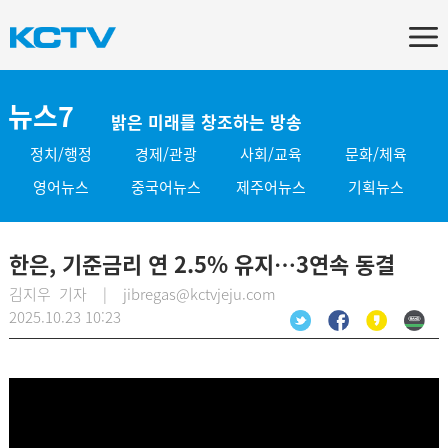
뉴스7
밝은 미래를 창조하는 방송
정치/행정
경제/관광
사회/교육
문화/체육
영어뉴스
중국어뉴스
제주어뉴스
기획뉴스
한은, 기준금리 연 2.5% 유지…3연속 동결
김지우 기자 | jibregas@kctvjeju.com
2025.10.23 10:23