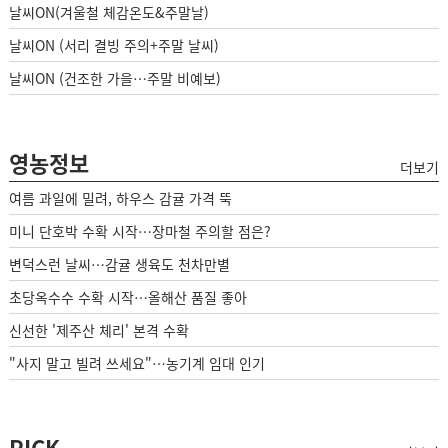
날씨ON(겨울철 체감온도&주말날)
날씨ON (서리 결빙 주의+주말 날씨)
날씨ON (건조한 가을…주말 비예보)
영농정보
더보기
여름 과일에 밀려, 하우스 감귤 가격 뚝
미니 단호박 수확 시작…장마철 주의할 점은?
변덕스런 날씨…감귤 생육도 천차만별
초당옥수수 수확 시작…올해산 품질 좋아
신선한 '제주산 체리' 본격 수확
"사지 말고 빌려 쓰세요"…농기계 임대 인기
PICK