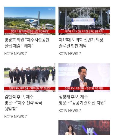
양경호 의원 "제주시설공단
제13대 도의회 전반기 의정
설립 재검토해야"
슬로건 현판 제막
KCTV NEWS 7
KCTV NEWS 7
김민석 후보, 제주
정청래 후보, 제주
방문…"제주 전략 적극
방문…"공공기관 이전 지원"
뒷받침"
KCTV NEWS 7
KCTV NEWS 7