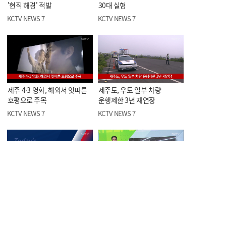
'현직 해경' 적발
30대 실형
KCTV NEWS 7
KCTV NEWS 7
제주 4·3 영화, 해외서 잇따른
제주도, 우도 일부 차량
호평으로 주목
운행제한 3년 재연장
KCTV NEWS 7
KCTV NEWS 7
오늘의 한줄뉴스
<스포츠> 제5회 KCTV배
볼링대회, 이번 주말 개막
KCTV NEWS 7
KCTV NEWS 7