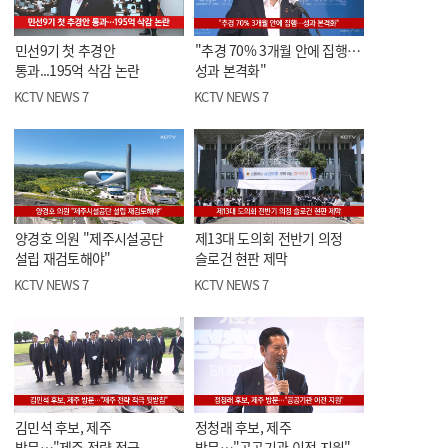
민선9기 첫 추경안
"추경 70% 3개월 안에 집행…
통과...195억 삭감 논란
성과 본격화"
KCTV NEWS 7
KCTV NEWS 7
양경호 의원 "제주시설공단
제13대 도의회 전반기 의정
설립 재검토해야"
슬로건 현판 제막
KCTV NEWS 7
KCTV NEWS 7
김민석 후보, 제주
정청래 후보, 제주
방문…"제주 전략 적극
방문…"공공기관 이전 지원"