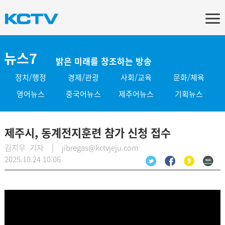
뉴스7
밝은 미래를 창조하는 방송
정치/행정
경제/관광
사회/교육
문화/체육
영어뉴스
중국어뉴스
제주어뉴스
기획뉴스
제주시, 동계전지훈련 참가 신청 접수
김지우 기자 | jibregas@kctvjeju.com
2025.10.24 10:06