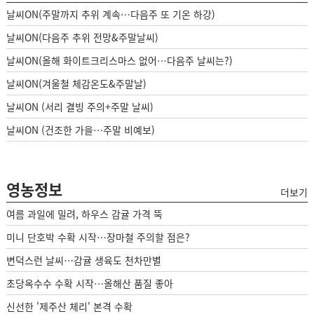
날씨ON(주말까지 추위 계속…다음주 또 기온 하강)
날씨ON(다음주 추위 전망&주말날씨)
날씨ON(올해 화이트크리스마스 없어…다음주 날씨는?)
날씨ON(겨울철 체감온도&주말날)
날씨ON (서리 결빙 주의+주말 날씨)
날씨ON (건조한 가을…주말 비예보)
영농정보
더보기
여름 과일에 밀려, 하우스 감귤 가격 뚝
미니 단호박 수확 시작…장마철 주의할 점은?
변덕스런 날씨…감귤 생육도 천차만별
초당옥수수 수확 시작…올해산 품질 좋아
신선한 '제주산 체리' 본격 수확