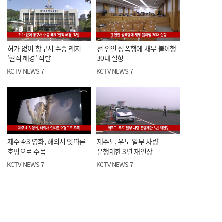
허가 없이 항구서 수중 레저
전 연인 성폭행에 채무 불이행
'현직 해경' 적발
30대 실형
KCTV NEWS 7
KCTV NEWS 7
제주 4·3 영화, 해외서 잇따른
제주도, 우도 일부 차량
호평으로 주목
운행제한 3년 재연장
KCTV NEWS 7
KCTV NEWS 7