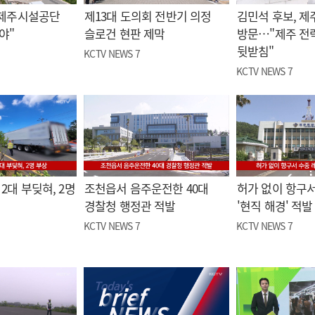
"제주시설공단
제13대 도의회 전반기 의정
김민석 후보, 제
야"
슬로건 현판 제막
방문…"제주 전
뒷받침"
KCTV NEWS 7
KCTV NEWS 7
2대 부딪혀, 2명
조천읍서 음주운전한 40대
허가 없이 항구서
경찰청 행정관 적발
'현직 해경' 적발
KCTV NEWS 7
KCTV NEWS 7