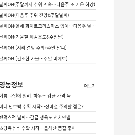
날씨ON(주말까지 추위 계속…다음주 또 기온 하강)
날씨ON(다음주 추위 전망&주말날씨)
날씨ON(올해 화이트크리스마스 없어…다음주 날씨는?)
날씨ON(겨울철 체감온도&주말날)
날씨ON (서리 결빙 주의+주말 날씨)
날씨ON (건조한 가을…주말 비예보)
영농정보
더보기
여름 과일에 밀려, 하우스 감귤 가격 뚝
미니 단호박 수확 시작…장마철 주의할 점은?
변덕스런 날씨…감귤 생육도 천차만별
초당옥수수 수확 시작…올해산 품질 좋아