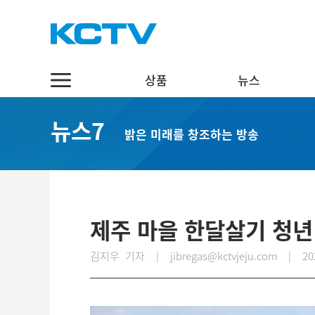
상품
뉴스
상품
뉴스
채널7
뉴스7
밝은 미래를 창조하는 방송
스마트 TV
정치·행정
실시간보기
케이블 TV
경제·관광
편성표
채널표
사회·교육
다시보기
UHD
문화·체육
제주 마을 한달살기 청
스마트뷰앱
영어뉴스
김지우 기자 | jibregas@kctvjeju.com
|
20
인터넷
중국어뉴스
인터넷 전화
제주어뉴스
결합상품
기획뉴스