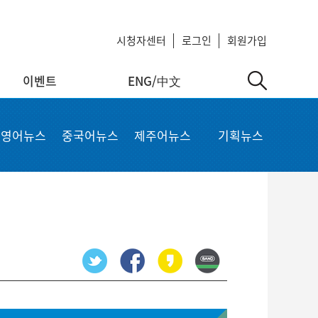
시청자센터
로그인
회원가입
이벤트
ENG/中文
中文
MyKCTV
기타서비스
영어뉴스
중국어뉴스
제주어뉴스
기획뉴스
ow
회원정보 수정
공지사항
 repair
비밀번호 변경
회사소개
가입상품 조회
이용약관
알뜰폰 등록 설정
이메일 무단수집 거부
회원 탈퇴