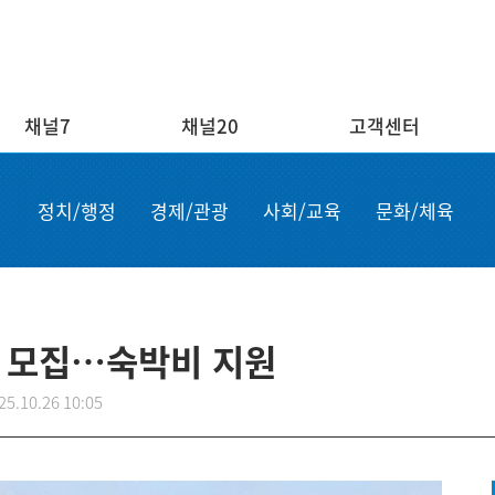
채널7
채널20
고객센터
채널20
고객센터
ENG/
정치/행정
경제/관광
사회/교육
문화/체육
실시간보기
자주하는 질문
Order n
결혼
1:1 문의
Apply for
부고
설치·A/S신청
申请商品
공지사항
故障申报
년 모집…숙박비 지원
25.10.26 10:05