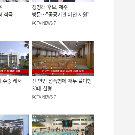
주
정청래 후보, 제주
략 적극
방문…"공공기관 이전 지원"
KCTV NEWS 7
 수중 레저
전 연인 성폭행에 채무 불이행
30대 실형
KCTV NEWS 7