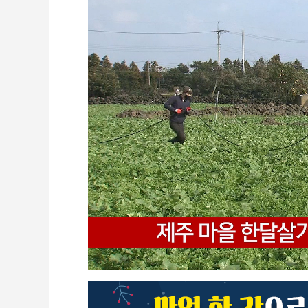
CCTV
셀프개통
모바일 결합
케이블 광고
OTT박스