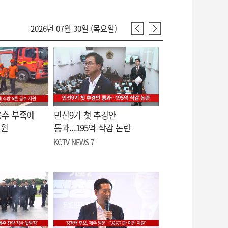
2026년 07월 30일 (목요일)
용수 부족에
민선9기 첫 추경안
지원
통과...195억 삭감 논란
KCTV NEWS 7