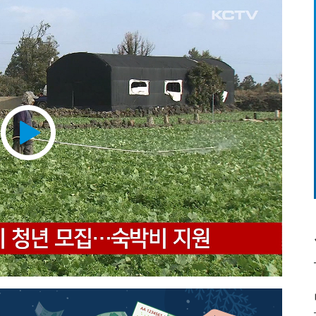
Play
Video