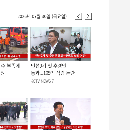
2026년 07월 30일 (목요일)
용수 부족에
민선9기 첫 추경안
지원
통과...195억 삭감 논란
KCTV NEWS 7