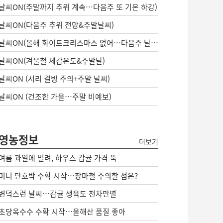
날씨ON(주말까지 추위 계속…다음주 또 기온 하강)
날씨ON(다음주 추위 전망&주말날씨)
날씨ON(올해 화이트크리스마스 없어…다음주 날씨는?)
날씨ON(겨울철 체감온도&주말날)
날씨ON (서리 결빙 주의+주말 날씨)
날씨ON (건조한 가을…주말 비예보)
영농정보
더보기
여름 과일에 밀려, 하우스 감귤 가격 뚝
미니 단호박 수확 시작…장마철 주의할 점은?
변덕스런 날씨…감귤 생육도 천차만별
초당옥수수 수확 시작…올해산 품질 좋아