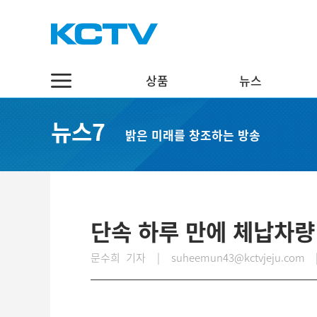
상품
뉴스
상품
뉴스
채널7
뉴스7
밝은 미래를 창조하는 방송
스마트 TV
정치·행정
실시간보기
케이블 TV
경제·관광
편성표
채널표
사회·교육
다시보기
UHD
문화·체육
단속 하루 만에 체납차량
스마트뷰앱
영어뉴스
문수희 기자 | suheemun43@kctvjeju.com
인터넷
중국어뉴스
인터넷 전화
제주어뉴스
결합상품
기획뉴스