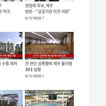
주
정청래 후보, 제주
략 적극
방문…"공공기관 이전 지원"
KCTV NEWS 7
 수중 레저
전 연인 성폭행에 채무 불이행
30대 실형
KCTV NEWS 7