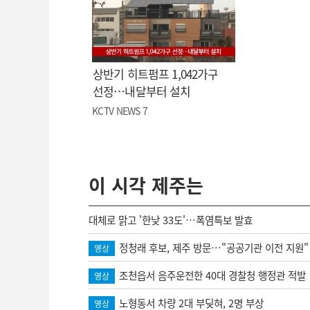
상반기 히트펌프 1,042가구
선정…내달부터 설치
KCTV NEWS 7
이 시각 제주는
대체로 맑고 '한낮 33도'…폭염특보 발효
정청래 후보, 제주 방문…"공공기관 이전 지원"
영상
조천읍서 음주운전한 40대 경찰청 행정관 적발
영상
노형동서 차량 2대 부딪혀, 2명 부상
영상