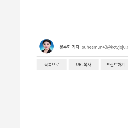
문수희 기자
suheemun43@kctvjeju
목록으로
URL복사
프린트하기