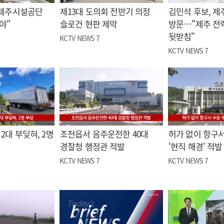
"제주시설공단
제13대 도의회 전반기 의정
김민석 후보, 제
야"
슬로건 현판 제막
방문…"제주 전
뒷받침"
KCTV NEWS 7
KCTV NEWS 7
2대 부딪혀, 2명
조천읍서 음주운전한 40대
허가 없이 항구서
경찰청 행정관 적발
'현직 해경' 적발
KCTV NEWS 7
KCTV NEWS 7