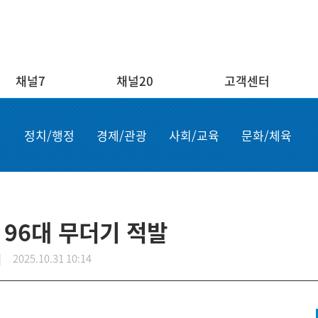
채널7
채널20
고객센터
채널20
고객센터
ENG/
정치/행정
경제/관광
사회/교육
문화/체육
실시간보기
자주하는 질문
Order n
결혼
1:1 문의
Apply for
부고
설치·A/S신청
申请商品
공지사항
故障申报
 96대 무더기 적발
|
2025.10.31 10:14