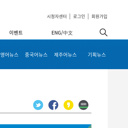
시청자센터
로그인
회원가입
이벤트
ENG/中文
中文
MyKCTV
기타서비스
영어뉴스
중국어뉴스
제주어뉴스
기획뉴스
ow
회원정보 수정
공지사항
 repair
비밀번호 변경
회사소개
가입상품 조회
이용약관
알뜰폰 등록 설정
이메일 무단수집 거부
회원 탈퇴