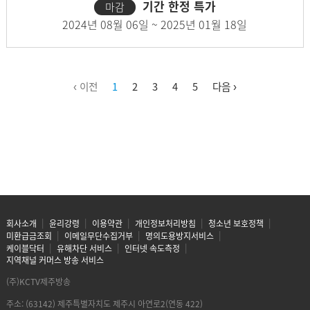
기간 한정 특가
마감
2024년 08월 06일 ~ 2025년 01월 18일
‹ 이전
1
2
3
4
5
다음 ›
회사소개
윤리강령
이용약관
개인정보처리방침
청소년 보호정책
미환급금조회
이메일무단수집거부
명의도용방지서비스
케이블닥터
유해차단 서비스
인터넷 속도측정
지역채널 커머스 방송 서비스
(주)KCTV제주방송
주소: (63142) 제주특별자치도 제주시 아연로2(연동 422)