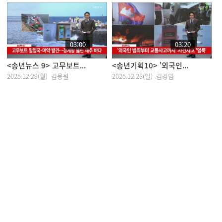
03:00
03:20
<송년뉴스 9> 고무보트...
<송년기획10> '외국인...
2025.12.29(월) 김용원
2025.12.28(일) 김경임