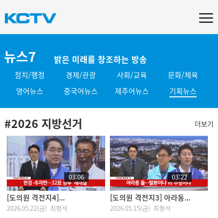
뉴스7
밝은 미래를 창조하는 방송
정치/행정
경제/관광
사회/교육
문화/체육
영어뉴스
중국어뉴스
제주어뉴스
기획뉴스
#2026 지방선거
더보기
03:06
03:22
[도의원 격전지4]...
[도의원 격전지3] 아라동...
2026.05.22(금) 최형석
2026.05.15(금) 최형석