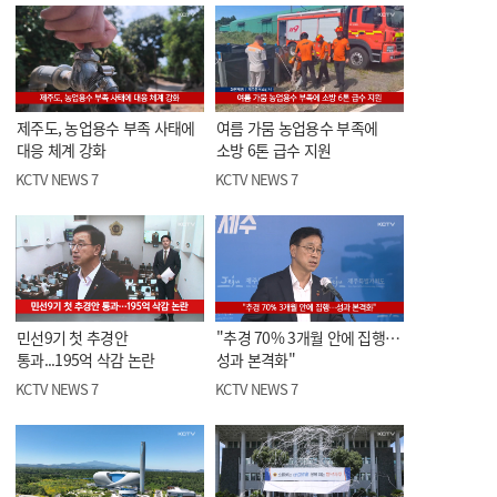
제주도, 농업용수 부족 사태에
여름 가뭄 농업용수 부족에
대응 체계 강화
소방 6톤 급수 지원
KCTV NEWS 7
KCTV NEWS 7
민선9기 첫 추경안
"추경 70% 3개월 안에 집행…
통과...195억 삭감 논란
성과 본격화"
KCTV NEWS 7
KCTV NEWS 7