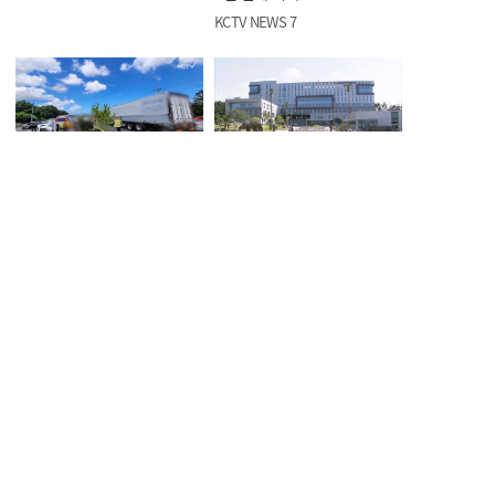
KCTV NEWS 7
노형동서 차량 2대 부딪혀, 2명
조천읍서 음주운전한 40대
부상
경찰청 행정관 적발
KCTV NEWS 7
KCTV NEWS 7
허가 없이 항구서 수중 레저
전 연인 성폭행에 채무 불이행
'현직 해경' 적발
30대 실형
KCTV NEWS 7
KCTV NEWS 7