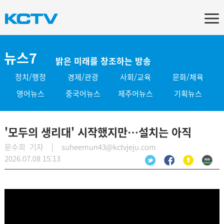
뉴스7
밝은 미래를 창조하는 방송
정치/행정
경제/관광
사회/교육
문화/체육
영어뉴스
중국어뉴스
제주어뉴스
기획뉴스
'모두의 생리대' 시작했지만…설치는 아직
문수희 기자 | suheemun43@kctvjeju.com
2026.07.08 15:13