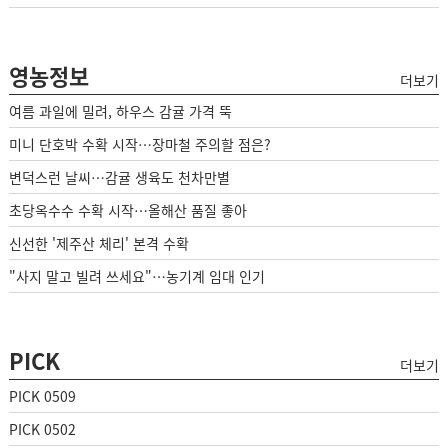
영농정보
더보기
여름 과일에 밀려, 하우스 감귤 가격 뚝
미니 단호박 수확 시작…장마철 주의할 점은?
변덕스런 날씨…감귤 생육도 천차만별
초당옥수수 수확 시작…올해산 품질 좋아
신선한 '제주산 체리' 본격 수확
"사지 말고 빌려 쓰세요"…농기계 임대 인기
PICK
더보기
PICK 0509
PICK 0502