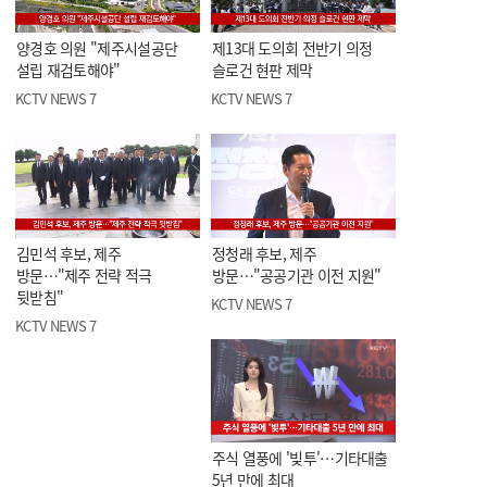
양경호 의원 "제주시설공단
제13대 도의회 전반기 의정
설립 재검토해야"
슬로건 현판 제막
KCTV NEWS 7
KCTV NEWS 7
김민석 후보, 제주
정청래 후보, 제주
방문…"제주 전략 적극
방문…"공공기관 이전 지원"
뒷받침"
KCTV NEWS 7
KCTV NEWS 7
주식 열풍에 '빚투'…기타대출
5년 만에 최대