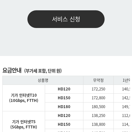
서비스 신청
요금안내
(부가세 포함, 단위 원)
상품명
무약정
1년
HD120
172,250
140,5
기가 인터넷T10
HD150
172,800
142,5
(10Gbps, FTTH)
HD180
180,500
149,7
HD120
138,250
112,0
기가 인터넷T5
HD150
138,800
114,1
(5Gbps, FTTH)