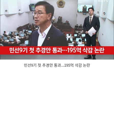
민선9기 첫 추경안 통과...195억 삭감 논란