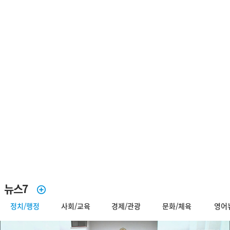
뉴스7
정치/행정
사회/교육
경제/관광
문화/체육
영어
중국어뉴스
제주어뉴스