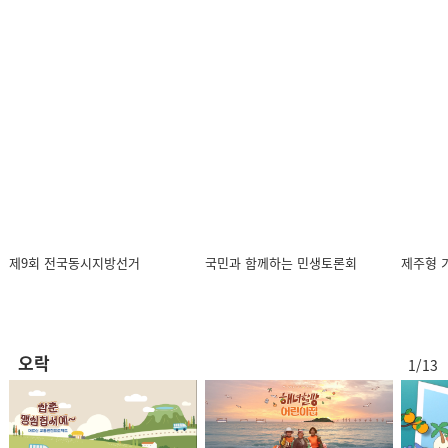
방송:2026.07.21 (화)
KCTV NEWS 7
방송:2026.07.20 (월)
KCTV NEWS 7
방송:2026.07.17 (금)
제9회 전국동시지방선거
국민과 함께하는 민생토론회
제주형 
KCTV NEWS 7
오락
1/13
방송:2026.07.16 (목)