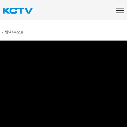
‹ 채널7홈으로