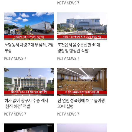
KCTV NEWS 7
노형동서 차량 2대 부딪혀, 2명
조천읍서 음주운전한 40대
부상
경찰청 행정관 적발
KCTV NEWS 7
KCTV NEWS 7
허가 없이 항구서 수중 레저
전 연인 성폭행에 채무 불이행
'현직 해경' 적발
30대 실형
KCTV NEWS 7
KCTV NEWS 7