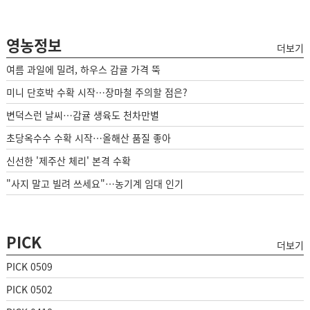
영농정보
더보기
여름 과일에 밀려, 하우스 감귤 가격 뚝
미니 단호박 수확 시작…장마철 주의할 점은?
변덕스런 날씨…감귤 생육도 천차만별
초당옥수수 수확 시작…올해산 품질 좋아
신선한 '제주산 체리' 본격 수확
"사지 말고 빌려 쓰세요"…농기계 임대 인기
PICK
더보기
PICK 0509
PICK 0502