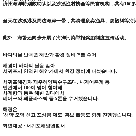
济州海洋特别救助队以及
沙溪渔村协会等民官机构，
共有100
当天在沙溪港及周边海岸一带，
共清理废弃渔具、
废塑料等海
此外，海警还同步开展了
海洋污染举报奖励制度宣传活动。
바다의날 안덕면 해안가 환경 정비 '5톤 수거'
해경이 바다의 날을 맞아
서귀포시 안덕면 해안가에서 환경 정비에 나섰습니다.
서귀포해경과 제주해양특수구조대, 사계어촌계 등
민관에서 100여 명이 참여해
사계항과 동측 해변 일대에서
폐어구와 폐플라스틱 등 5톤을 수거했습니다.
해경은
'해양 오염 신고 포상금 제도' 홍보 활동도 함께 진행했습니다.
화면제공 : 서귀포해양경찰서