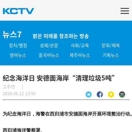
뉴스7
밝은 미래를 창조하는 방송
정치/행정
경제/관광
사회/교육
문화/체육
영어뉴스
중국어뉴스
제주어뉴스
기획뉴스
纪念海洋日 安德面海岸“清理垃圾5吨”
고주연 |
2026.06.12 13:50
为纪念海洋日，海警在西归浦市安德面海岸开展环境整治行动
西归浦海洋警察署、