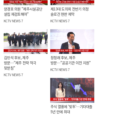
양경호 의원 "제주시설공단
제13대 도의회 전반기 의정
설립 재검토해야"
슬로건 현판 제막
KCTV NEWS 7
KCTV NEWS 7
김민석 후보, 제주
정청래 후보, 제주
방문…"제주 전략 적극
방문…"공공기관 이전 지원"
뒷받침"
KCTV NEWS 7
KCTV NEWS 7
주식 열풍에 '빚투'…기타대출
5년 만에 최대