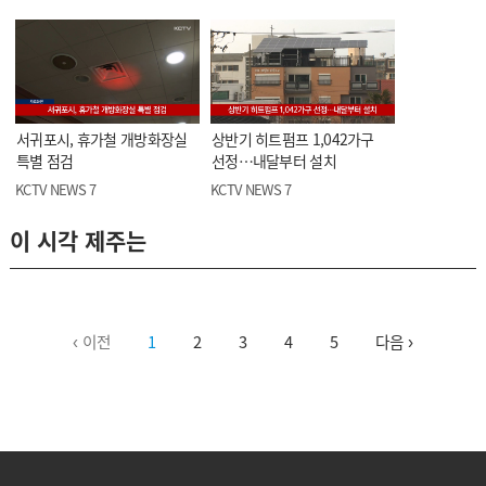
서귀포시, 휴가철 개방화장실
상반기 히트펌프 1,042가구
특별 점검
선정…내달부터 설치
KCTV NEWS 7
KCTV NEWS 7
이 시각 제주는
‹ 이전
1
2
3
4
5
다음 ›