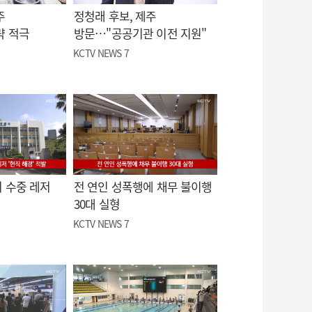
주
정청래 후보, 제주
략 적극
방문…"공공기관 이전 지원"
KCTV NEWS 7
 수중 레저
전 연인 성폭행에 채무 불이행
30대 실형
KCTV NEWS 7