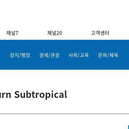
채널7
채널20
고객센터
채널20
고객센터
ENG/
정치/행정
경제/관광
사회/교육
문화/체육
실시간보기
자주하는 질문
Order n
결혼
1:1 문의
Apply for
부고
설치·A/S신청
申请商品
공지사항
故障申报
urn Subtropical