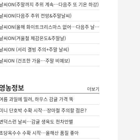
날씨ON(주말까지 추위 계속…다음주 또 기온 하강)
날씨ON(다음주 추위 전망&주말날씨)
날씨ON(올해 화이트크리스마스 없어…다음주 날씨는?)
날씨ON(겨울철 체감온도&주말날)
날씨ON (서리 결빙 주의+주말 날씨)
날씨ON (건조한 가을…주말 비예보)
영농정보
더보기
여름 과일에 밀려, 하우스 감귤 가격 뚝
미니 단호박 수확 시작…장마철 주의할 점은?
변덕스런 날씨…감귤 생육도 천차만별
초당옥수수 수확 시작…올해산 품질 좋아