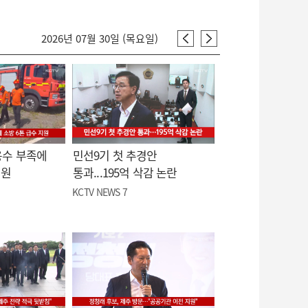
2026년 07월 30일 (목요일)
용수 부족에
민선9기 첫 추경안
지원
통과...195억 삭감 논란
KCTV NEWS 7