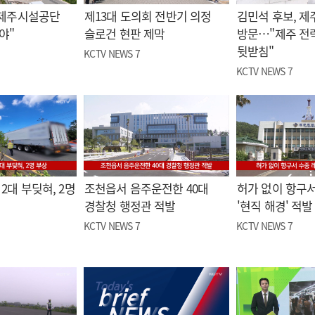
"제주시설공단
제13대 도의회 전반기 의정
김민석 후보, 제
야"
슬로건 현판 제막
방문…"제주 전
뒷받침"
KCTV NEWS 7
KCTV NEWS 7
2대 부딪혀, 2명
조천읍서 음주운전한 40대
허가 없이 항구서
경찰청 행정관 적발
'현직 해경' 적발
KCTV NEWS 7
KCTV NEWS 7