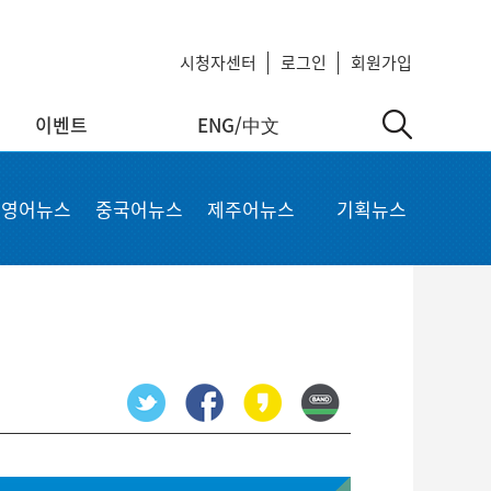
시청자센터
로그인
회원가입
이벤트
ENG/中文
中文
MyKCTV
기타서비스
영어뉴스
중국어뉴스
제주어뉴스
기획뉴스
ow
회원정보 수정
공지사항
 repair
비밀번호 변경
회사소개
가입상품 조회
이용약관
알뜰폰 등록 설정
이메일 무단수집 거부
회원 탈퇴