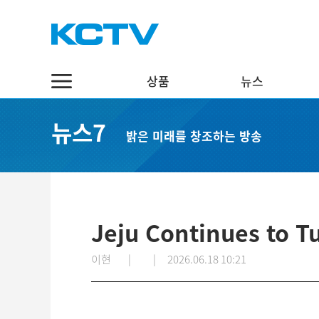
상품
뉴스
상품
뉴스
채널7
뉴스7
밝은 미래를 창조하는 방송
스마트 TV
정치·행정
실시간보기
케이블 TV
경제·관광
편성표
채널표
사회·교육
다시보기
UHD
문화·체육
Jeju Continues to T
스마트뷰앱
영어뉴스
이현 |
|
2026.06.18 10:21
인터넷
중국어뉴스
인터넷 전화
제주어뉴스
결합상품
기획뉴스