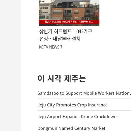
상반기 히트펌프 1,042가구
선정…내달부터 설치
KCTV NEWS 7
이 시각 제주는
Samdasoo to Support Mobile Workers Nation
Jeju City Promotes Crop Insurance
Jeju Airport Expands Drone Crackdown
Dongmun Named Century Market