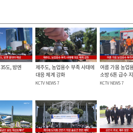
35도, 밤엔
제주도, 농업용수 부족 사태에
여름 가뭄 농업
대응 체계 강화
소방 6톤 급수 
KCTV NEWS 7
KCTV NEWS 7