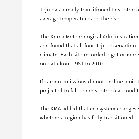
Jeju has already transitioned to subtrop
CCTV
average temperatures on the rise.
셀프개통
모바일 결합
The Korea Meteorological Administration 
케이블 광고
and found that all four Jeju observation 
OTT박스
climate. Each site recorded eight or mor
on data from 1981 to 2010.
If carbon emissions do not decline amid 
projected to fall under subtropical condit
The KMA added that ecosystem changes 
whether a region has fully transitioned.