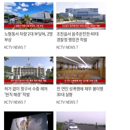
노형동서 차량 2대 부딪혀, 2명
조천읍서 음주운전한 40대
부상
경찰청 행정관 적발
KCTV NEWS 7
KCTV NEWS 7
허가 없이 항구서 수중 레저
전 연인 성폭행에 채무 불이행
'현직 해경' 적발
30대 실형
KCTV NEWS 7
KCTV NEWS 7