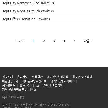
Jeju City Removes City Hall Mural
Jeju City Recruits Youth Workers
Jeju Offers Donation Rewards
‹ 이전
1
2
3
4
5
다음 ›
회사소개
윤리강령
이용약관
개인정보처리방침
청소년 보호정책
미환급금조회
이메일무단수집거부
명의도용방지서비스
케이블닥터
유해차단 서비스
인터넷 속도측정
지역채널 커머스 방송 서비스
(주)KCTV제주방송
주소: (63142) 제주특별자치도 제주시 아연로2(연동 422)