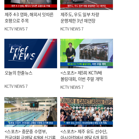
제주 4·3 영화, 해외서 잇따른
제주도, 우도 일부 차량
호평으로 주목
운행제한 3년 재연장
KCTV NEWS 7
KCTV NEWS 7
오늘의 한줄뉴스
<스포츠> 제5회 KCTV배
볼링대회, 이번 주말 개막
KCTV NEWS 7
KCTV NEWS 7
<스포츠> 중문중 수영부,
<스포츠> 제주 유도 선수단,
전국대회 금메달 4개에 신기록
아시아컵에서 메달 6개 획득