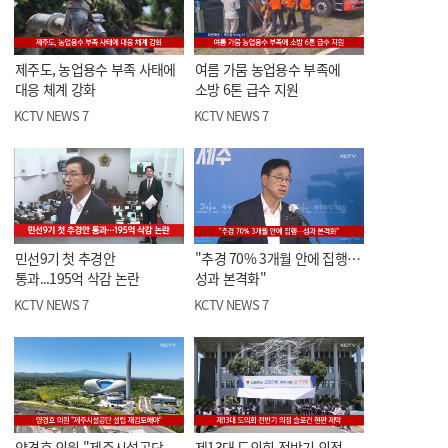
제주도, 농업용수 부족 사태에
여름 가뭄 농업용수 부족에
대응 체계 강화
소방 6톤 급수 지원
KCTV NEWS 7
KCTV NEWS 7
민선9기 첫 추경안
"추경 70% 3개월 안에 집행…
통과...195억 삭감 논란
성과 본격화"
KCTV NEWS 7
KCTV NEWS 7
양경호 의원 "제주시설공단
제13대 도의회 전반기 의정