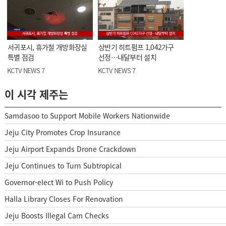
서귀포시, 휴가철 개방화장실
상반기 히트펌프 1,042가구
특별 점검
선정…내달부터 설치
KCTV NEWS 7
KCTV NEWS 7
이 시각 제주는
Samdasoo to Support Mobile Workers Nationwide
Jeju City Promotes Crop Insurance
Jeju Airport Expands Drone Crackdown
Jeju Continues to Turn Subtropical
Governor-elect Wi to Push Policy
Halla Library Closes For Renovation
Jeju Boosts Illegal Cam Checks