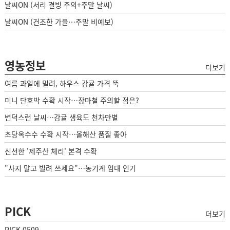
날씨ON (서리 결빙 주의+주말 날씨)
날씨ON (건조한 가을…주말 비예보)
영농정보
더보기
여름 과일에 밀려, 하우스 감귤 가격 뚝
미니 단호박 수확 시작…장마철 주의할 점은?
변덕스런 날씨…감귤 생육도 천차만별
초당옥수수 수확 시작…올해산 품질 좋아
신선한 '제주산 체리' 본격 수확
"사지 말고 빌려 쓰세요"…농기계 임대 인기
PICK
더보기
PICK 0509