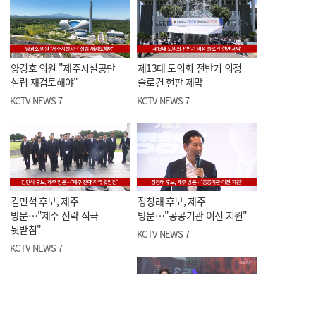
양경호 의원 "제주시설공단
제13대 도의회 전반기 의정
설립 재검토해야"
슬로건 현판 제막
KCTV NEWS 7
KCTV NEWS 7
김민석 후보, 제주
정청래 후보, 제주
방문…"제주 전략 적극
방문…"공공기관 이전 지원"
뒷받침"
KCTV NEWS 7
KCTV NEWS 7