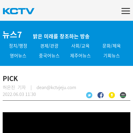
뉴스7
밝은 미래를 창조하는 방송
정치/행정
경제/관광
사회/교육
문화/체육
영어뉴스
중국어뉴스
제주어뉴스
기획뉴스
PICK
허은진 기자 | dean@kctvjeju.com
2022.06.03 11:30