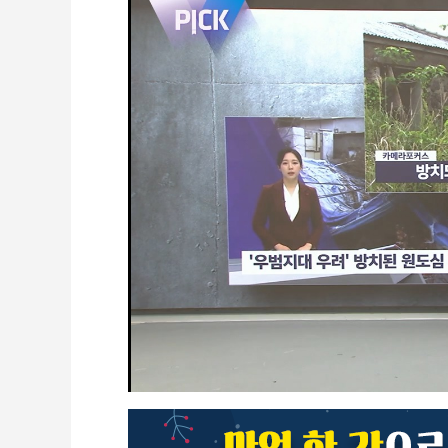
CCTV
셀프개통
모바일 결합
케이블 광고
OTT박스