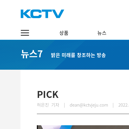
상품
뉴스
상품
뉴스
채널7
뉴스7
밝은 미래를 창조하는 방송
스마트 TV
정치·행정
실시간보기
케이블 TV
경제·관광
편성표
채널표
사회·교육
다시보기
UHD
문화·체육
PICK
스마트뷰앱
영어뉴스
허은진 기자 | dean@kctvjeju.com
|
2022.
인터넷
중국어뉴스
인터넷 전화
제주어뉴스
결합상품
기획뉴스