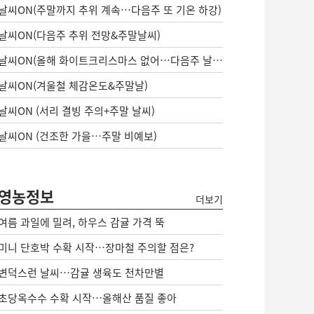
날씨ON(주말까지 추위 계속…다음주 또 기온 하강)
날씨ON(다음주 추위 전망&주말날씨)
날씨ON(올해 화이트크리스마스 없어…다음주 날씨는?)
날씨ON(겨울철 체감온도&주말날)
날씨ON (서리 결빙 주의+주말 날씨)
날씨ON (건조한 가을…주말 비예보)
영농정보
더보기
여름 과일에 밀려, 하우스 감귤 가격 뚝
미니 단호박 수확 시작…장마철 주의할 점은?
변덕스런 날씨…감귤 생육도 천차만별
초당옥수수 수확 시작…올해산 품질 좋아