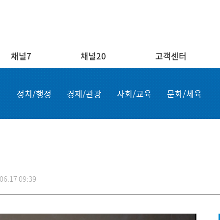
채널7
채널20
고객센터
채널20
고객센터
ENG/
정치/행정
경제/관광
사회/교육
문화/체육
실시간보기
자주하는 질문
Order n
결혼
1:1 문의
Apply for
부고
설치·A/S신청
申请商品
공지사항
故障申报
06.17 09:39