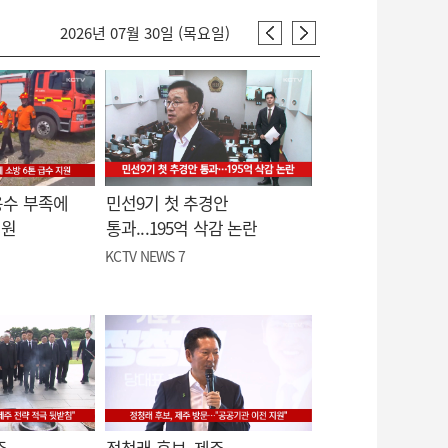
2026년 07월 30일 (목요일)
용수 부족에
민선9기 첫 추경안
지원
통과...195억 삭감 논란
KCTV NEWS 7
주
정청래 후보, 제주