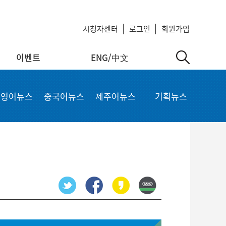
시청자센터
로그인
회원가입
이벤트
ENG/中文
中文
MyKCTV
기타서비스
영어뉴스
중국어뉴스
제주어뉴스
기획뉴스
ow
회원정보 수정
공지사항
 repair
비밀번호 변경
회사소개
가입상품 조회
이용약관
알뜰폰 등록 설정
이메일 무단수집 거부
회원 탈퇴