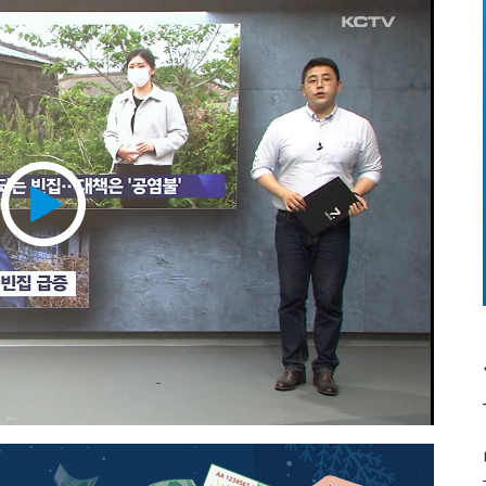
Play
Video