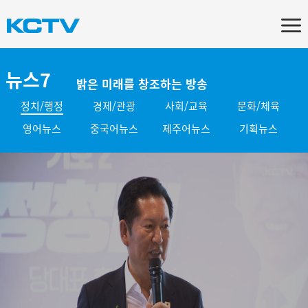
뉴스7
밝은 미래를 창조하는 방송
정치/행정
경제/관광
사회/교육
문화/체육
영어뉴스
중국어뉴스
제주어뉴스
기획뉴스