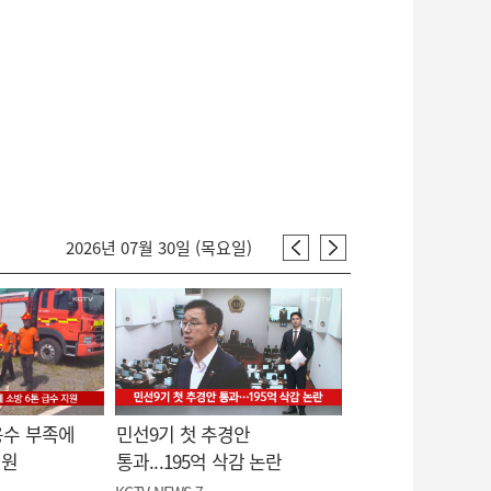
2026년 07월 30일 (목요일)
용수 부족에
민선9기 첫 추경안
지원
통과...195억 삭감 논란