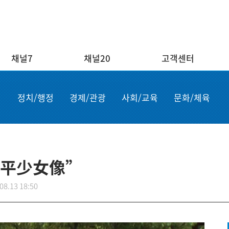
채널7
채널20
고객센터
채널20
고객센터
ENG/
정치/행정
경제/관광
사회/교육
문화/체육
실시간보기
자주하는 질문
Order n
결혼
1:1 문의
Apply for
부고
설치·A/S신청
申请商品
공지사항
故障申报
平少女像”
08.13 18:50