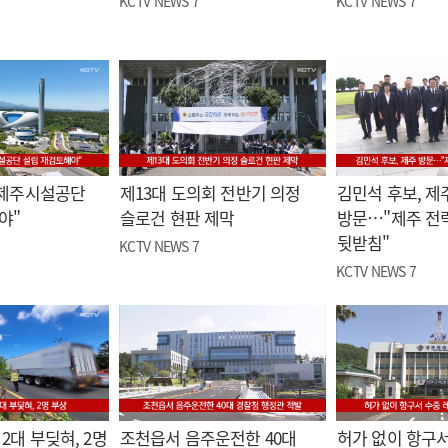
KCTV NEWS 7
KCTV NEWS 7
"제주시설공단
제13대 도의회 전반기 의정
김민석 후보, 제
야"
슬로건 현판 제막
방문…"제주 전
뒷받침"
KCTV NEWS 7
KCTV NEWS 7
2대 부딪혀, 2명
조천읍서 음주운전한 40대
허가 없이 항구서