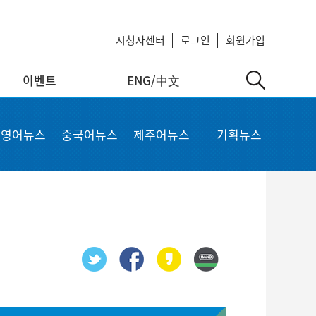
시청자센터
로그인
회원가입
이벤트
ENG/中文
中文
MyKCTV
기타서비스
영어뉴스
중국어뉴스
제주어뉴스
기획뉴스
ow
회원정보 수정
공지사항
 repair
비밀번호 변경
회사소개
가입상품 조회
이용약관
알뜰폰 등록 설정
이메일 무단수집 거부
회원 탈퇴