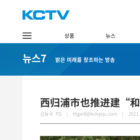
상품
뉴스
상품
뉴스
채널7
뉴스7
밝은 미래를 창조하는 방송
스마트 TV
정치·행정
실시간보기
케이블 TV
경제·관광
편성표
채널표
사회·교육
다시보기
UHD
문화·체육
西归浦市也推进建“和
스마트뷰앱
영어뉴스
김동국 PD | ttiger8@kctvjeju.com
|
2021.
인터넷
중국어뉴스
인터넷 전화
제주어뉴스
결합상품
기획뉴스