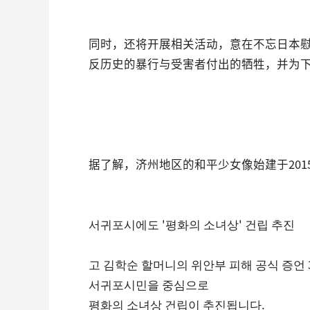
同时，还将开展相关活动，意在不忘日本
反历史的暴行与受害者付出的牺牲，并为
据了解，济州地区的和平少女像始建于201
서귀포시에도 '평화의 소녀상' 건립 추진
고 김학순 할머니의 위안부 피해 공식 증언 
서귀포시민을 중심으로
평화의 소녀상 건립이 추진됩니다.