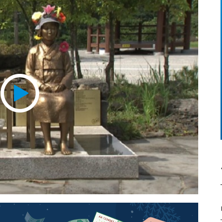
Play
Video