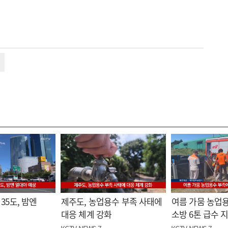
35도, 밤엔
제주도, 농업용수 부족 사태에
여름 가뭄 농업
대응 체계 강화
소방 6톤 급수 