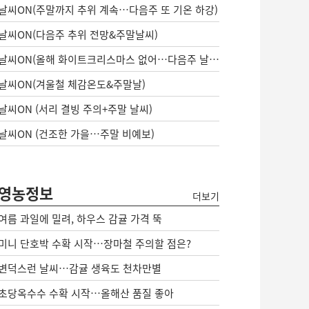
날씨ON(주말까지 추위 계속…다음주 또 기온 하강)
날씨ON(다음주 추위 전망&주말날씨)
날씨ON(올해 화이트크리스마스 없어…다음주 날씨는?)
날씨ON(겨울철 체감온도&주말날)
날씨ON (서리 결빙 주의+주말 날씨)
날씨ON (건조한 가을…주말 비예보)
영농정보
더보기
여름 과일에 밀려, 하우스 감귤 가격 뚝
미니 단호박 수확 시작…장마철 주의할 점은?
변덕스런 날씨…감귤 생육도 천차만별
초당옥수수 수확 시작…올해산 품질 좋아