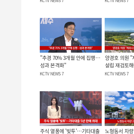
KCTV NEWS 7
KCTV NEWS 7
"추경 70% 3개월 안에 집행…
양경호 의원 
성과 본격화"
설립 재검토해
KCTV NEWS 7
KCTV NEWS 7
주식 열풍에 '빚투'…기타대출
노형동서 차량 