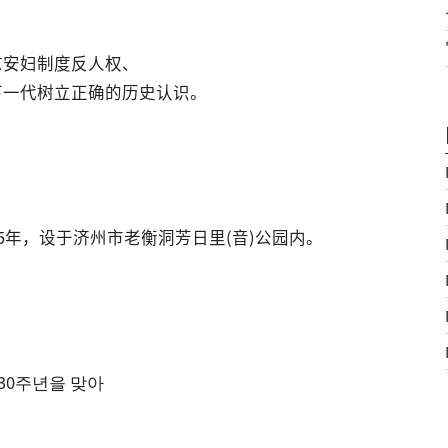
慰安妇制度反人权、
下一代树立正确的历史认识。
5年，设于济州市老衡洞芳日里(音)公园内。
30주년을 맞아