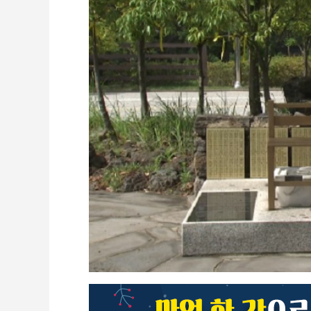
CCTV
셀프개통
모바일 결합
케이블 광고
OTT박스