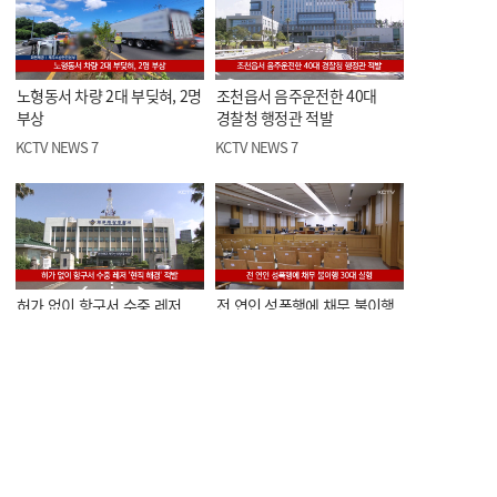
노형동서 차량 2대 부딪혀, 2명
조천읍서 음주운전한 40대
부상
경찰청 행정관 적발
KCTV NEWS 7
KCTV NEWS 7
허가 없이 항구서 수중 레저
전 연인 성폭행에 채무 불이행
'현직 해경' 적발
30대 실형
KCTV NEWS 7
KCTV NEWS 7