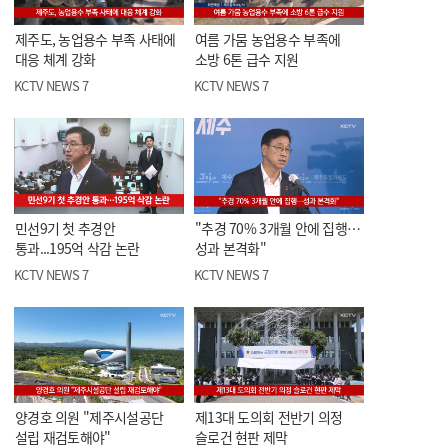
제주도, 농업용수 부족 사태에
여름 가뭄 농업용수 부족에
대응 체계 강화
소방 6톤 급수 지원
KCTV NEWS 7
KCTV NEWS 7
민선9기 첫 추경안
"추경 70% 3개월 안에 집행…
통과...195억 삭감 논란
성과 본격화"
KCTV NEWS 7
KCTV NEWS 7
양경호 의원 "제주시설공단
제13대 도의회 전반기 의정
설립 재검토해야"
슬로건 현판 제막