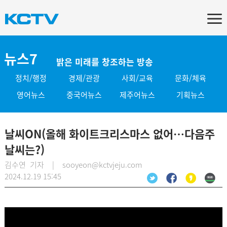
뉴스7
밝은 미래를 창조하는 방송
정치/행정
경제/관광
사회/교육
문화/체육
영어뉴스
중국어뉴스
제주어뉴스
기획뉴스
날씨ON(올해 화이트크리스마스 없어…다음주
날씨는?)
김수연 기자 | sooyeon@kctvjeju.com
2024.12.19 15:45