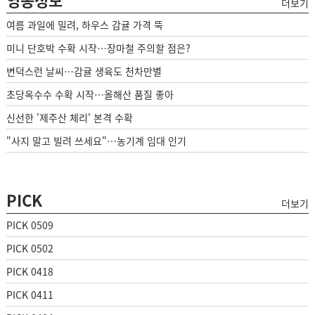
더보기
여름 과일에 밀려, 하우스 감귤 가격 뚝
미니 단호박 수확 시작…장마철 주의할 점은?
변덕스런 날씨…감귤 생육도 천차만별
초당옥수수 수확 시작…올해산 품질 좋아
신선한 '제주산 체리' 본격 수확
"사지 말고 빌려 쓰세요"…농기계 임대 인기
PICK
더보기
PICK 0509
PICK 0502
PICK 0418
PICK 0411