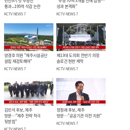
민선9기 첫 추경안
"추경 70% 3개월 안에 집행…
통과...195억 삭감 논란
성과 본격화"
KCTV NEWS 7
KCTV NEWS 7
양경호 의원 "제주시설공단
제13대 도의회 전반기 의정
설립 재검토해야"
슬로건 현판 제막
KCTV NEWS 7
KCTV NEWS 7
김민석 후보, 제주
정청래 후보, 제주
방문…"제주 전략 적극
방문…"공공기관 이전 지원"
뒷받침"
KCTV NEWS 7
KCTV NEWS 7