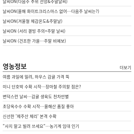
날씨ON(다음주 추위 전망&주말날씨)
날씨ON(올해 화이트크리스마스 없어…다음주 날씨는?)
날씨ON(겨울철 체감온도&주말날)
날씨ON (서리 결빙 주의+주말 날씨)
날씨ON (건조한 가을…주말 비예보)
영농정보
더보기
여름 과일에 밀려, 하우스 감귤 가격 뚝
미니 단호박 수확 시작…장마철 주의할 점은?
변덕스런 날씨…감귤 생육도 천차만별
초당옥수수 수확 시작…올해산 품질 좋아
신선한 '제주산 체리' 본격 수확
"사지 말고 빌려 쓰세요"…농기계 임대 인기