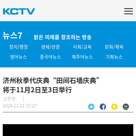
뉴스7
밝은 미래를 창조하는 방송
정치/행정
경제/관광
사회/교육
문화/체육
영어뉴스
중국어뉴스
제주어뉴스
기획뉴스
济州秋季代庆典“田间石墙庆典”
将于11月2日至3日举行
고주연 |
2024.11.22 15:27