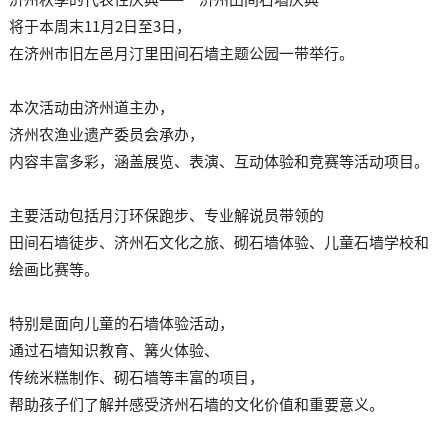
将于本周末11月2日至3日，
在济州市旧左邑月汀里田间石墙主题公园一带举行。
本次活动由济州道主办，
济州农渔业遗产委员会承办，
内容丰富多彩，涵盖展览、表演、互动体验和竞赛等活动项目。
主要活动包括月汀环保跑步、专业解说员带领的
田间石墙徒步、济州石文化之旅、砌石墙体验、儿童石墙学校和
绘画比赛等。
特别是面向儿童的石墙体验活动，
通过石墙知识教育、篝火体验、
传统米糕制作、砌石墙等丰富的项目，
帮助孩子们了解并感受济州石墙的文化价值和重要意义。