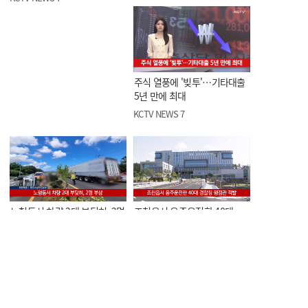
주식 열풍에 '빚투'…기타대출
5년 만에 최대
KCTV NEWS 7
노형동서 차량 2대 부딪혀, 2명
조천읍서 음주운전한 40대
부상
경찰청 행정관 적발
KCTV NEWS 7
KCTV NEWS 7