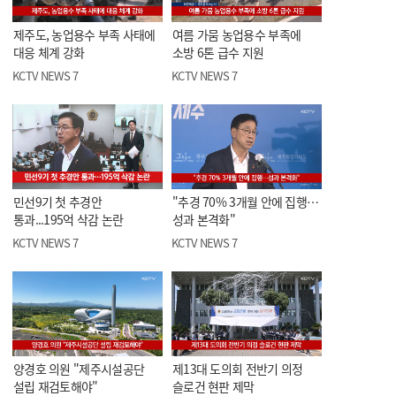
제주도, 농업용수 부족 사태에
여름 가뭄 농업용수 부족에
대응 체계 강화
소방 6톤 급수 지원
KCTV NEWS 7
KCTV NEWS 7
민선9기 첫 추경안
"추경 70% 3개월 안에 집행…
통과...195억 삭감 논란
성과 본격화"
KCTV NEWS 7
KCTV NEWS 7
양경호 의원 "제주시설공단
제13대 도의회 전반기 의정
설립 재검토해야"
슬로건 현판 제막