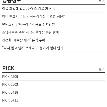
더보기
여름 과일에 밀려, 하우스 감귤 가격 뚝
미니 단호박 수확 시작…장마철 주의할 점은?
변덕스런 날씨…감귤 생육도 천차만별
초당옥수수 수확 시작…올해산 품질 좋아
신선한 '제주산 체리' 본격 수확
"사지 말고 빌려 쓰세요"…농기계 임대 인기
PICK
더보기
PICK 0509
PICK 0502
PICK 0418
PICK 0411