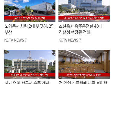
노형동서 차량 2대 부딪혀, 2명
조천읍서 음주운전한 40대
부상
경찰청 행정관 적발
KCTV NEWS 7
KCTV NEWS 7
허가 없이 항구서 수중 레저
전 연인 성폭행에 채무 불이행
'현직 해경' 적발
30대 실형
KCTV NEWS 7
KCTV NEWS 7