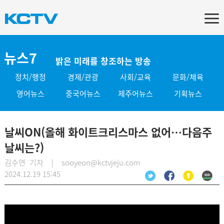
뉴스7
밝은 미래를 창조하는 방송
정치/행정
경제/관광
사회/교육
문화/체육
영어뉴스
중국어뉴스
제주어뉴스
기획뉴스
날씨ON(올해 화이트크리스마스 없어…다음주
날씨는?)
김수연 기자 | sooyeon@kctvjeju.com
2024.12.19 15:45