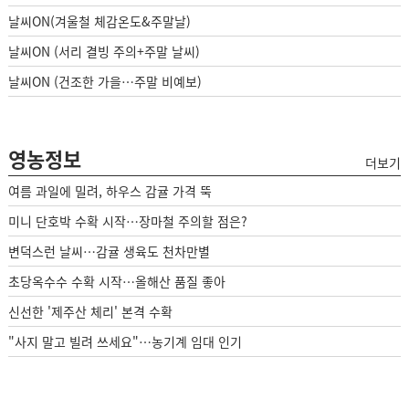
날씨ON(겨울철 체감온도&주말날)
날씨ON (서리 결빙 주의+주말 날씨)
날씨ON (건조한 가을…주말 비예보)
영농정보
더보기
여름 과일에 밀려, 하우스 감귤 가격 뚝
미니 단호박 수확 시작…장마철 주의할 점은?
변덕스런 날씨…감귤 생육도 천차만별
초당옥수수 수확 시작…올해산 품질 좋아
신선한 '제주산 체리' 본격 수확
"사지 말고 빌려 쓰세요"…농기계 임대 인기