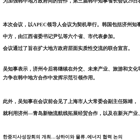
为加强韩中地方政府间的合作，第三届韩中
知事省长
会议29日
本次会议，
以APEC领导人会议为契机举行。韩国包括济州知
中方，由江西省委书记尹弘等
六个省、市代表参加。
会议通过了旨在扩大地方政府层面实质性交流的联合宣言。
吴知事表示，济州今后将继续在外交、未来产业、旅游和文化
力争在韩中地方合作中发挥示范引领作用。
此外，吴知事在会议前会见了
上海市人大常委会副主任陈靖，
就利用济州—青岛新物流航线拓展经贸合作，以及在新兴产业
한중지사성장회의 개최…상하이와 물류
․
에너지 협력 논의