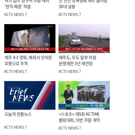
허가 없이 항구서 수중 레저
전 연인 성폭행에 채무 불이행
'현직 해경' 적발
30대 실형
KCTV NEWS 7
KCTV NEWS 7
제주 4·3 영화, 해외서 잇따른
제주도, 우도 일부 차량
호평으로 주목
운행제한 3년 재연장
KCTV NEWS 7
KCTV NEWS 7
오늘의 한줄뉴스
<스포츠> 제5회 KCTV배
볼링대회, 이번 주말 개막
KCTV NEWS 7
KCTV NEWS 7