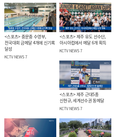
<스포츠> 중문중 수영부,
<스포츠> 제주 유도 선수단,
전국대회 금메달 4개에 신기록
아시아컵에서 메달 6개 획득
달성
KCTV NEWS 7
KCTV NEWS 7
<스포츠> 제주 근대5종
신현규, 세계선수권 동메달
KCTV NEWS 7