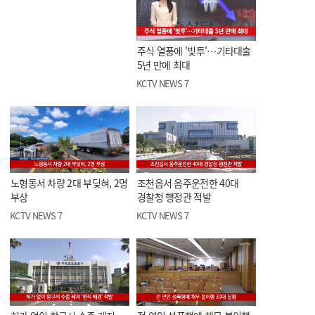
주식 열풍에 '빚투'…기타대출
5년 만에 최대
KCTV NEWS 7
노형동서 차량 2대 부딪혀, 2명
조천읍서 음주운전한 40대
부상
경찰청 행정관 적발
KCTV NEWS 7
KCTV NEWS 7