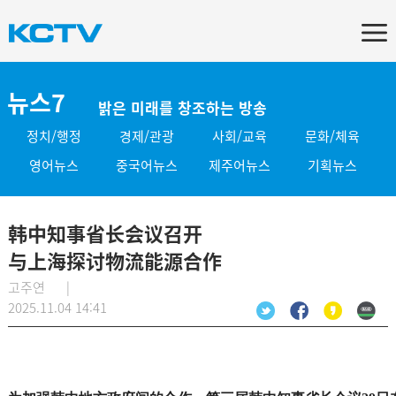
뉴스7
밝은 미래를 창조하는 방송
정치/행정
경제/관광
사회/교육
문화/체육
영어뉴스
중국어뉴스
제주어뉴스
기획뉴스
韩中知事省长会议召开
与上海探讨物流能源合作
고주연 |
2025.11.04 14:41