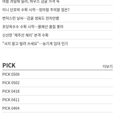
여름 과일에 밀려, 하우스 감귤 가격 뚝
미니 단호박 수확 시작…장마철 주의할 점은?
변덕스런 날씨…감귤 생육도 천차만별
초당옥수수 수확 시작…올해산 품질 좋아
신선한 '제주산 체리' 본격 수확
"사지 말고 빌려 쓰세요"…농기계 임대 인기
PICK
더보기
PICK 0509
PICK 0502
PICK 0418
PICK 0411
PICK 0404