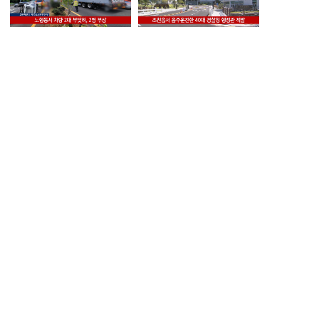
노형동서 차량 2대 부딪혀, 2명
조천읍서 음주운전한 40대
부상
경찰청 행정관 적발
KCTV NEWS 7
KCTV NEWS 7
허가 없이 항구서 수중 레저
전 연인 성폭행에 채무 불이행
'현직 해경' 적발
30대 실형
KCTV NEWS 7
KCTV NEWS 7
제주 4·3 영화, 해외서 잇따른
제주도, 우도 일부 차량