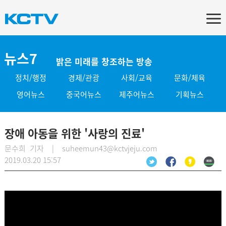
뉴스7
밝은 미래를 창조하는 방송
정치/행정
경제/관광
사회/교육
문화/체육
영어뉴스
중국어뉴스
제주어뉴스
기획뉴스
장애 아동을 위한 '사랑의 진료'
문수희 기자 | suheemun43@kctvjeju.com
2019.03.20 15:57