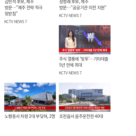
김민석 후보, 제주
정청래 후보, 제주
방문…"제주 전략 적극
방문…"공공기관 이전 지원"
뒷받침"
KCTV NEWS 7
KCTV NEWS 7
주식 열풍에 '빚투'…기타대출
5년 만에 최대
KCTV NEWS 7
노형동서 차량 2대 부딪혀, 2명
조천읍서 음주운전한 40대
부상
경찰청 행정관 적발
KCTV NEWS 7
KCTV NEWS 7