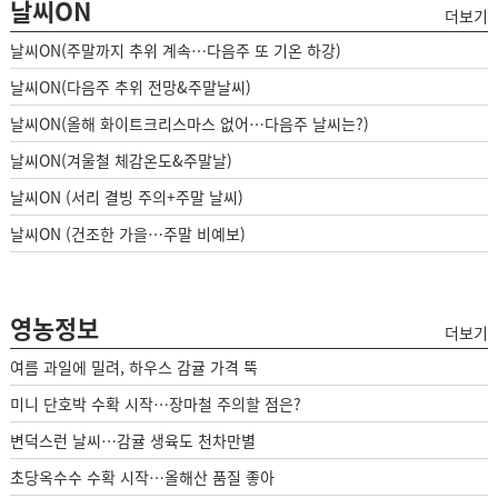
날씨ON
더보기
날씨ON(주말까지 추위 계속…다음주 또 기온 하강)
날씨ON(다음주 추위 전망&주말날씨)
날씨ON(올해 화이트크리스마스 없어…다음주 날씨는?)
날씨ON(겨울철 체감온도&주말날)
날씨ON (서리 결빙 주의+주말 날씨)
날씨ON (건조한 가을…주말 비예보)
영농정보
더보기
여름 과일에 밀려, 하우스 감귤 가격 뚝
미니 단호박 수확 시작…장마철 주의할 점은?
변덕스런 날씨…감귤 생육도 천차만별
초당옥수수 수확 시작…올해산 품질 좋아