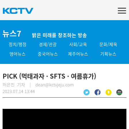
뉴스7
밝은 미래를 창조하는 방송
정치/행정
경제/관광
사회/교육
문화/체육
영어뉴스
중국어뉴스
제주어뉴스
기획뉴스
PICK (먹태과자 · SFTS · 여름휴가)
허은진 기자 | dean@kctvjeju.com
2023.07.14 13:44