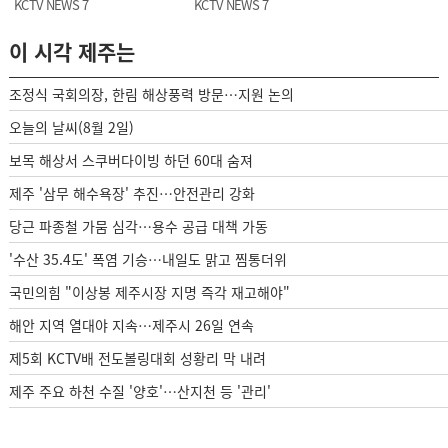
KCTV NEWS 7
KCTV NEWS 7
이 시각 제주는
조정식 국회의장, 한림 해상풍력 방문…지원 논의
오늘의 날씨(8월 2일)
보목 해상서 스쿠버다이빙 하던 60대 숨져
제주 '삼무 해수욕장' 추진…안전관리 강화
당근 파종철 가뭄 심각…용수 공급 대책 가동
'수산 35.4도' 폭염 기승…내일도 맑고 찜통더위
국민의힘 "이상봉 제주시장 지명 즉각 재고해야"
해안 지역 열대야 지속…제주시 26일 연속
제5회 KCTV배 전도볼링대회 성황리 막 내려
제주 주요 하천 수질 '양호'…산지천 등 '관리'