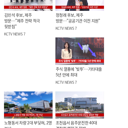
김민석 후보, 제주
정청래 후보, 제주
방문…"제주 전략 적극
방문…"공공기관 이전 지원"
뒷받침"
KCTV NEWS 7
KCTV NEWS 7
주식 열풍에 '빚투'…기타대출
5년 만에 최대
KCTV NEWS 7
노형동서 차량 2대 부딪혀, 2명
조천읍서 음주운전한 40대