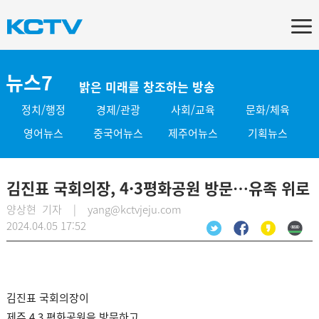
뉴스7
밝은 미래를 창조하는 방송
정치/행정
경제/관광
사회/교육
문화/체육
영어뉴스
중국어뉴스
제주어뉴스
기획뉴스
김진표 국회의장, 4·3평화공원 방문…유족 위로
양상현 기자 | yang@kctvjeju.com
2024.04.05 17:52
김진표 국회의장이
제주 4.3 평화공원을 방문하고