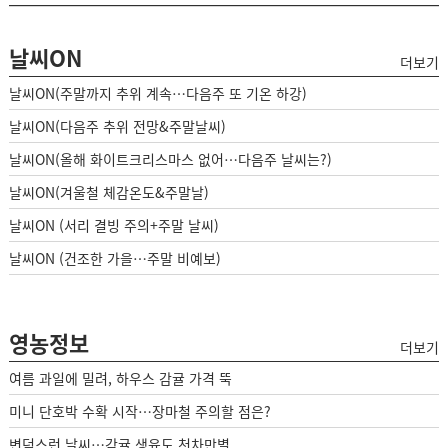
날씨ON
더보기
날씨ON(주말까지 추위 계속…다음주 또 기온 하강)
날씨ON(다음주 추위 전망&주말날씨)
날씨ON(올해 화이트크리스마스 없어…다음주 날씨는?)
날씨ON(겨울철 체감온도&주말날)
날씨ON (서리 결빙 주의+주말 날씨)
날씨ON (건조한 가을…주말 비예보)
영농정보
더보기
여름 과일에 밀려, 하우스 감귤 가격 뚝
미니 단호박 수확 시작…장마철 주의할 점은?
변덕스런 날씨…감귤 생육도 천차만별