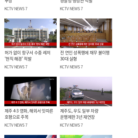
부상
경찰청 행정관 적발
KCTV NEWS 7
KCTV NEWS 7
허가 없이 항구서 수중 레저
전 연인 성폭행에 채무 불이행
'현직 해경' 적발
30대 실형
KCTV NEWS 7
KCTV NEWS 7
제주 4·3 영화, 해외서 잇따른
제주도, 우도 일부 차량
호평으로 주목
운행제한 3년 재연장
KCTV NEWS 7
KCTV NEWS 7