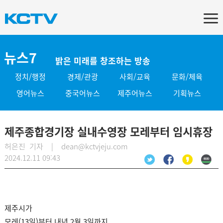
뉴스7
밝은 미래를 창조하는 방송
정치/행정
경제/관광
사회/교육
문화/체육
영어뉴스
중국어뉴스
제주어뉴스
기획뉴스
제주종합경기장 실내수영장 모레부터 임시휴장
허은진 기자 | dean@kctvjeju.com
2024.12.11 09:43
제주시가
모레(13일)부터 내년 2월 3일까지