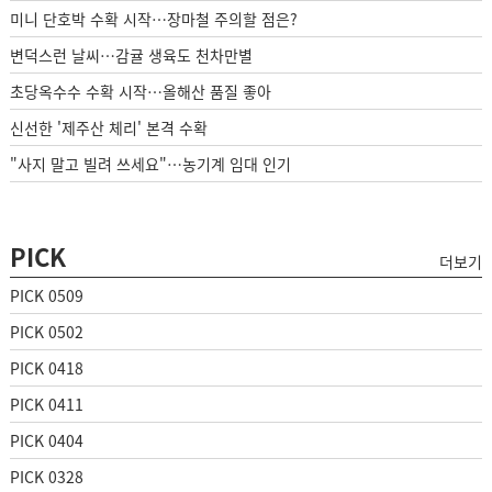
미니 단호박 수확 시작…장마철 주의할 점은?
변덕스런 날씨…감귤 생육도 천차만별
초당옥수수 수확 시작…올해산 품질 좋아
신선한 '제주산 체리' 본격 수확
"사지 말고 빌려 쓰세요"…농기계 임대 인기
PICK
더보기
PICK 0509
PICK 0502
PICK 0418
PICK 0411
PICK 0404
PICK 0328