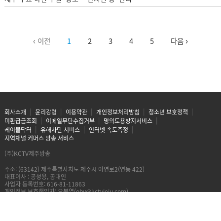
‹ 이전
1
2
3
4
5
다음 ›
회사소개
윤리강령
이용약관
개인정보처리방침
청소년 보호정책
미환급금조회
이메일무단수집거부
명의도용방지서비스
케이블닥터
유해차단 서비스
인터넷 속도측정
지역채널 커머스 방송 서비스
(주)KCTV제주방송
주소: (63142) 제주특별자치도 제주시 아연로2(연동 422)
대표이사 : 공성용, 공대인
사업자 등록번호: 616-81-11863
개인정보 보호책임자: 오봉열(oby@kctvjeju.com)
Copyright(c) KCTV제주방송, All right reserved.