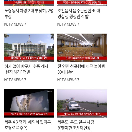
노형동서 차량 2대 부딪혀, 2명
조천읍서 음주운전한 40대
부상
경찰청 행정관 적발
KCTV NEWS 7
KCTV NEWS 7
허가 없이 항구서 수중 레저
전 연인 성폭행에 채무 불이행
'현직 해경' 적발
30대 실형
KCTV NEWS 7
KCTV NEWS 7
제주 4·3 영화, 해외서 잇따른
제주도, 우도 일부 차량
호평으로 주목
운행제한 3년 재연장