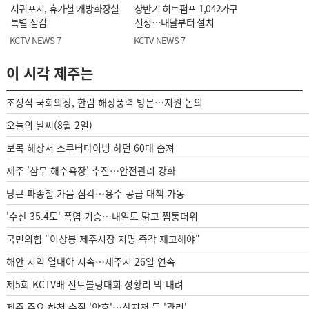
서귀포시, 휴가철 개방화장실
상반기 히트펌프 1,042가구
특별 점검
선정…내달부터 설치
KCTV NEWS 7
KCTV NEWS 7
이 시각 제주는
조정식 국회의장, 한림 해상풍력 방문…지원 논의
오늘의 날씨(8월 2일)
보목 해상서 스쿠버다이빙 하던 60대 숨져
제주 '삼무 해수욕장' 추진…안전관리 강화
당근 파종철 가뭄 심각…용수 공급 대책 가동
'수산 35.4도' 폭염 기승…내일도 맑고 찜통더위
국민의힘 "이상봉 제주시장 지명 즉각 재고해야"
해안 지역 열대야 지속…제주시 26일 연속
제5회 KCTV배 전도볼링대회 성황리 막 내려
제주 주요 하천 수질 '양호'…산지천 등 '관리'