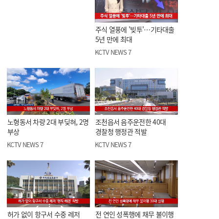
주식 열풍에 '빚투'…기타대출
5년 만에 최대
KCTV NEWS 7
노형동서 차량 2대 부딪혀, 2명
조천읍서 음주운전한 40대
부상
경찰청 행정관 적발
KCTV NEWS 7
KCTV NEWS 7
허가 없이 항구서 수중 레저
전 연인 성폭행에 채무 불이행