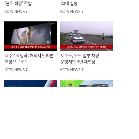
'현직 해경' 적발
30대 실형
KCTV NEWS 7
KCTV NEWS 7
제주 4·3 영화, 해외서 잇따른
제주도, 우도 일부 차량
호평으로 주목
운행제한 3년 재연장
KCTV NEWS 7
KCTV NEWS 7
오늘의 한줄뉴스
<스포츠> 제5회 KCTV배
볼링대회, 이번 주말 개막
KCTV NEWS 7
KCTV NEWS 7