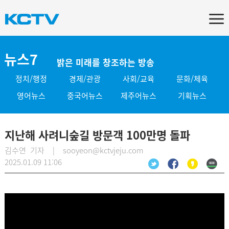
뉴스7
밝은 미래를 창조하는 방송
정치/행정
경제/관광
사회/교육
문화/체육
영어뉴스
중국어뉴스
제주어뉴스
기획뉴스
지난해 사려니숲길 방문객 100만명 돌파
김수연 기자 | sooyeon@kctvjeju.com
2025.01.09 11:06