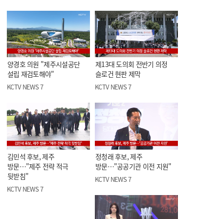
양경호 의원 "제주시설공단
제13대 도의회 전반기 의정
설립 재검토해야"
슬로건 현판 제막
KCTV NEWS 7
KCTV NEWS 7
김민석 후보, 제주
정청래 후보, 제주
방문…"제주 전략 적극
방문…"공공기관 이전 지원"
뒷받침"
KCTV NEWS 7
KCTV NEWS 7