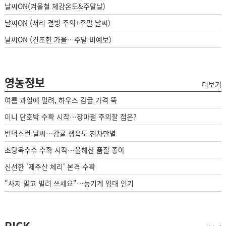
날씨ON(겨울철 체감온도&주말날)
날씨ON (서리 결빙 주의+주말 날씨)
날씨ON (건조한 가을…주말 비예보)
영농정보
더보기
여름 과일에 밀려, 하우스 감귤 가격 뚝
미니 단호박 수확 시작…장마철 주의할 점은?
변덕스런 날씨…감귤 생육도 천차만별
초당옥수수 수확 시작…올해산 품질 좋아
신선한 '제주산 체리' 본격 수확
"사지 말고 빌려 쓰세요"…농기계 임대 인기
PICK