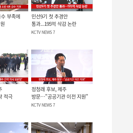
용수 부족에
민선9기 첫 추경안
지원
통과...195억 삭감 논란
KCTV NEWS 7
주
정청래 후보, 제주
략 적극
방문…"공공기관 이전 지원"
KCTV NEWS 7