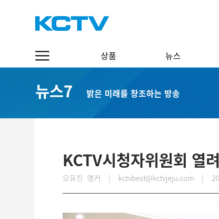
상품
뉴스
상품
뉴스
채널7
뉴스7
밝은 미래를 창조하는 방송
스마트 TV
정치·행정
실시간보기
케이블 TV
경제·관광
편성표
채널표
사회·교육
다시보기
UHD
문화·체육
KCTV시청자위원회 열
스마트뷰앱
영어뉴스
오유진 앵커 | kctvbest@kctvjeju.com
|
20
인터넷
중국어뉴스
인터넷 전화
제주어뉴스
결합상품
기획뉴스