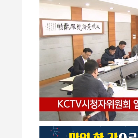
CCTV
셀프개통
모바일 결합
케이블 광고
OTT박스