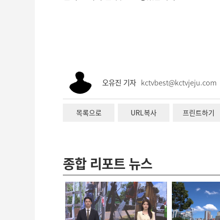
오유진 기자
kctvbest@kctvjeju.com
목록으로
URL복사
프린트하기
종합 리포트 뉴스