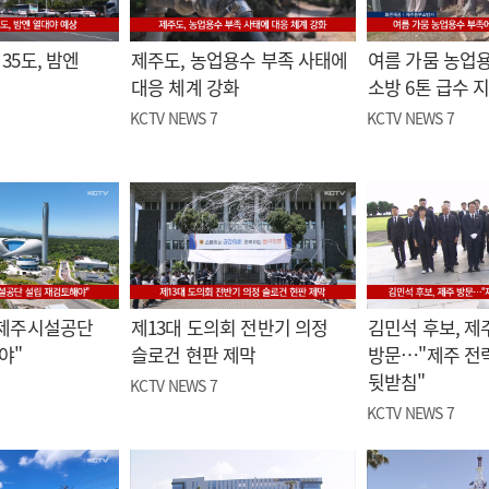
35도, 밤엔
제주도, 농업용수 부족 사태에
여름 가뭄 농업
대응 체계 강화
소방 6톤 급수 
KCTV NEWS 7
KCTV NEWS 7
"제주시설공단
제13대 도의회 전반기 의정
김민석 후보, 제
야"
슬로건 현판 제막
방문…"제주 전
뒷받침"
KCTV NEWS 7
KCTV NEWS 7