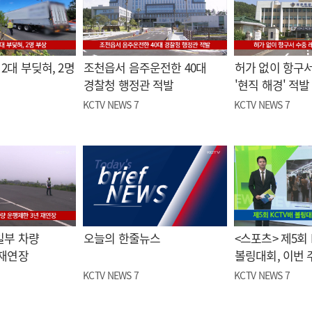
2대 부딪혀, 2명
조천읍서 음주운전한 40대
허가 없이 항구서
경찰청 행정관 적발
'현직 해경' 적발
KCTV NEWS 7
KCTV NEWS 7
일부 차량
오늘의 한줄뉴스
<스포츠> 제5회 
 재연장
볼링대회, 이번 
KCTV NEWS 7
KCTV NEWS 7