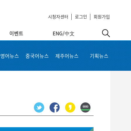
시청자센터
로그인
회원가입
이벤트
ENG/中文
中文
MyKCTV
기타서비스
영어뉴스
중국어뉴스
제주어뉴스
기획뉴스
ow
회원정보 수정
공지사항
 repair
비밀번호 변경
회사소개
가입상품 조회
이용약관
알뜰폰 등록 설정
이메일 무단수집 거부
회원 탈퇴