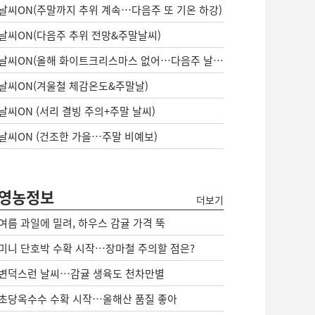
날씨ON(주말까지 추위 계속…다음주 또 기온 하강)
날씨ON(다음주 추위 전망&주말날씨)
날씨ON(올해 화이트크리스마스 없어…다음주 날씨는?)
날씨ON(겨울철 체감온도&주말날)
날씨ON (서리 결빙 주의+주말 날씨)
날씨ON (건조한 가을…주말 비예보)
영농정보
더보기
여름 과일에 밀려, 하우스 감귤 가격 뚝
미니 단호박 수확 시작…장마철 주의할 점은?
변덕스런 날씨…감귤 생육도 천차만별
초당옥수수 수확 시작…올해산 품질 좋아