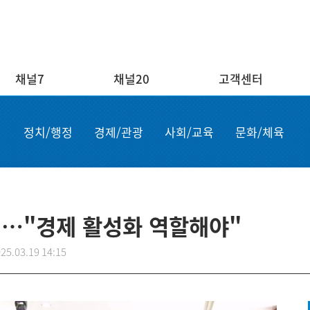
채널7
채널20
고객센터
채널20
고객센터
ENG/
정치/행정
경제/관광
사회/교육
문화/체육
실시간보기
자주하는 질문
Order n
결혼
1:1 문의
Apply for
부고
설치·A/S신청
申请商品
공지사항
故障申报
려…"경제 활성화 역할해야"
25.03.19 14:15