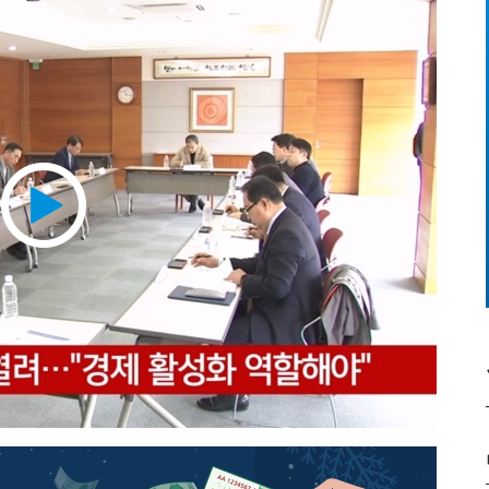
Play
Video