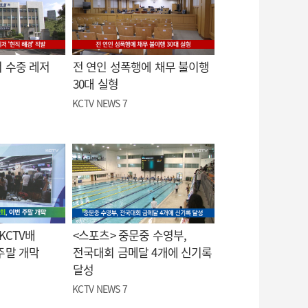
 수중 레저
전 연인 성폭행에 채무 불이행
30대 실형
KCTV NEWS 7
KCTV배
<스포츠> 중문중 수영부,
주말 개막
전국대회 금메달 4개에 신기록
달성
KCTV NEWS 7