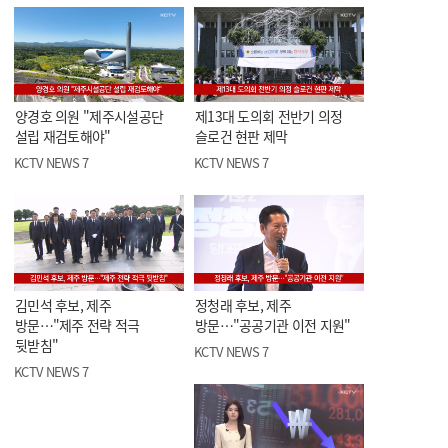
양경호 의원 "제주시설공단
제13대 도의회 전반기 의정
설립 재검토해야"
슬로건 현판 제막
KCTV NEWS 7
KCTV NEWS 7
김민석 후보, 제주
정청래 후보, 제주
방문…"제주 전략 적극
방문…"공공기관 이전 지원"
뒷받침"
KCTV NEWS 7
KCTV NEWS 7