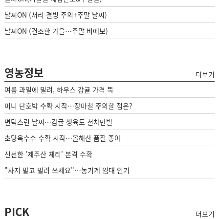
날씨ON (서리 결빙 주의+주말 날씨)
날씨ON (건조한 가을…주말 비예보)
영농정보
더보기
여름 과일에 밀려, 하우스 감귤 가격 뚝
미니 단호박 수확 시작…장마철 주의할 점은?
변덕스런 날씨…감귤 생육도 천차만별
초당옥수수 수확 시작…올해산 품질 좋아
신선한 '제주산 체리' 본격 수확
"사지 말고 빌려 쓰세요"…농기계 임대 인기
PICK
더보기