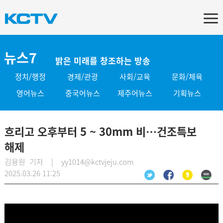
뉴스7
밝은 미래를 창조하는 방송
정치/행정
경제/관광
사회/교육
문화/체육
영어뉴스
중국어뉴스
제주어뉴스
기획뉴스
흐리고 오후부터 5 ~ 30mm 비…건조특보
해제
김용원 기자 | yy1014@kctvjeju.com
2025.03.26 11:25