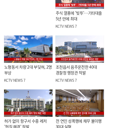
주식 열풍에 '빚투'…기타대출
5년 만에 최대
KCTV NEWS 7
노형동서 차량 2대 부딪혀, 2명
조천읍서 음주운전한 40대
부상
경찰청 행정관 적발
KCTV NEWS 7
KCTV NEWS 7
허가 없이 항구서 수중 레저
전 연인 성폭행에 채무 불이행
'현직 해경' 적발
30대 실형