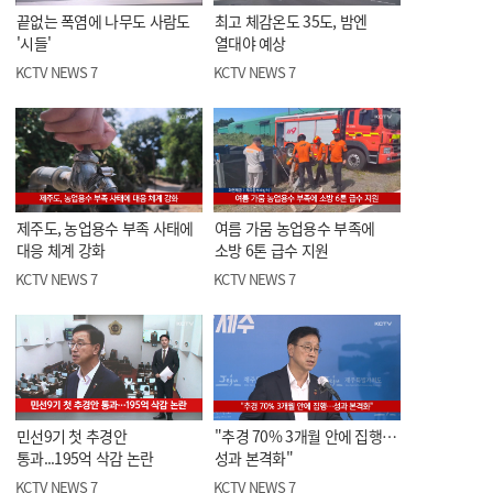
끝없는 폭염에 나무도 사람도
최고 체감온도 35도, 밤엔
'시들'
열대야 예상
KCTV NEWS 7
KCTV NEWS 7
제주도, 농업용수 부족 사태에
여름 가뭄 농업용수 부족에
대응 체계 강화
소방 6톤 급수 지원
KCTV NEWS 7
KCTV NEWS 7
민선9기 첫 추경안
"추경 70% 3개월 안에 집행…
통과...195억 삭감 논란
성과 본격화"
KCTV NEWS 7
KCTV NEWS 7