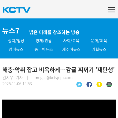
뉴스7
밝은 미래를 창조하는 방송
정치/행정
경제/관광
사회/교육
문화/체육
영어뉴스
중국어뉴스
제주어뉴스
기획뉴스
해충·악취 잡고 비옥하게…감귤 찌꺼기 '재탄생'
김지우 기자 | jibregas@kctvjeju.com
2025.11.06 14:53