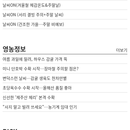
날씨ON(겨울철 체감온도&주말날)
날씨ON (서리 결빙 주의+주말 날씨)
날씨ON (건조한 가을…주말 비예보)
영농정보
더보기
여름 과일에 밀려, 하우스 감귤 가격 뚝
미니 단호박 수확 시작…장마철 주의할 점은?
변덕스런 날씨…감귤 생육도 천차만별
초당옥수수 수확 시작…올해산 품질 좋아
신선한 '제주산 체리' 본격 수확
"사지 말고 빌려 쓰세요"…농기계 임대 인기