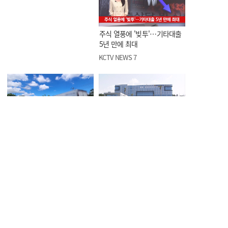
주식 열풍에 '빚투'…기타대출
5년 만에 최대
KCTV NEWS 7
노형동서 차량 2대 부딪혀, 2명
조천읍서 음주운전한 40대
부상
경찰청 행정관 적발
KCTV NEWS 7
KCTV NEWS 7
허가 없이 항구서 수중 레저
전 연인 성폭행에 채무 불이행