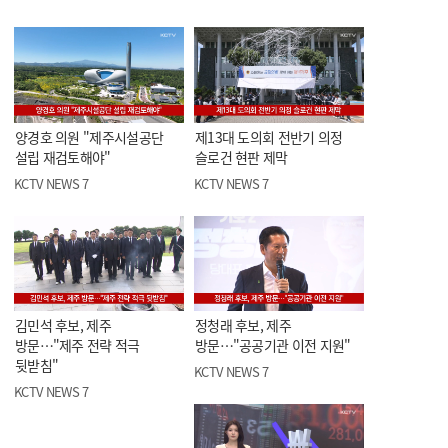
양경호 의원 "제주시설공단
제13대 도의회 전반기 의정
설립 재검토해야"
슬로건 현판 제막
KCTV NEWS 7
KCTV NEWS 7
김민석 후보, 제주
정청래 후보, 제주
방문…"제주 전략 적극
방문…"공공기관 이전 지원"
뒷받침"
KCTV NEWS 7
KCTV NEWS 7