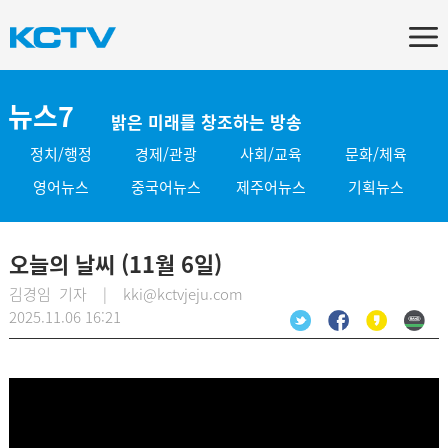
뉴스7
밝은 미래를 창조하는 방송
정치/행정
경제/관광
사회/교육
문화/체육
영어뉴스
중국어뉴스
제주어뉴스
기획뉴스
오늘의 날씨 (11월 6일)
김경임 기자 | kki@kctvjeju.com
2025.11.06 16:21