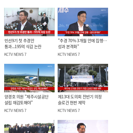
민선9기 첫 추경안
"추경 70% 3개월 안에 집행…
통과...195억 삭감 논란
성과 본격화"
KCTV NEWS 7
KCTV NEWS 7
양경호 의원 "제주시설공단
제13대 도의회 전반기 의정
설립 재검토해야"
슬로건 현판 제막
KCTV NEWS 7
KCTV NEWS 7