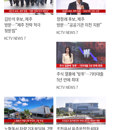
김민석 후보, 제주
정청래 후보, 제주
방문…"제주 전략 적극
방문…"공공기관 이전 지원"
뒷받침"
KCTV NEWS 7
KCTV NEWS 7
주식 열풍에 '빚투'…기타대출
5년 만에 최대
KCTV NEWS 7
노형동서 차량 2대 부딪혀, 2명
조천읍서 음주운전한 40대