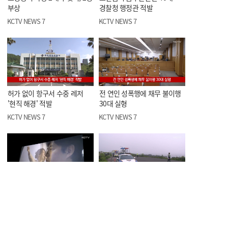
부상
경찰청 행정관 적발
KCTV NEWS 7
KCTV NEWS 7
허가 없이 항구서 수중 레저
전 연인 성폭행에 채무 불이행
'현직 해경' 적발
30대 실형
KCTV NEWS 7
KCTV NEWS 7
제주 4·3 영화, 해외서 잇따른
제주도, 우도 일부 차량
호평으로 주목
운행제한 3년 재연장
KCTV NEWS 7
KCTV NEWS 7