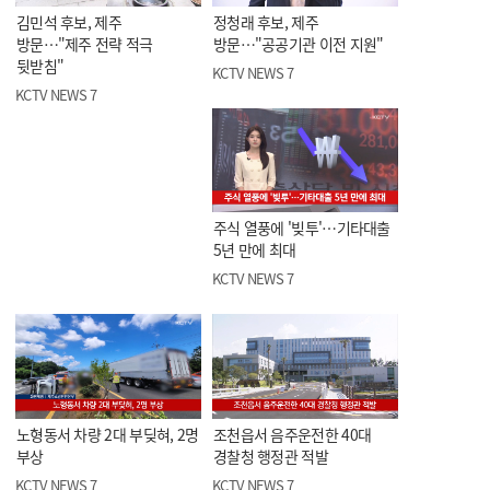
김민석 후보, 제주
정청래 후보, 제주
방문…"제주 전략 적극
방문…"공공기관 이전 지원"
뒷받침"
KCTV NEWS 7
KCTV NEWS 7
주식 열풍에 '빚투'…기타대출
5년 만에 최대
KCTV NEWS 7
노형동서 차량 2대 부딪혀, 2명
조천읍서 음주운전한 40대
부상
경찰청 행정관 적발
KCTV NEWS 7
KCTV NEWS 7