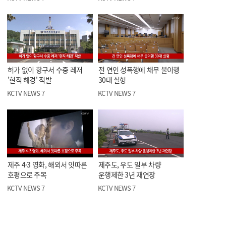
허가 없이 항구서 수중 레저
전 연인 성폭행에 채무 불이행
'현직 해경' 적발
30대 실형
KCTV NEWS 7
KCTV NEWS 7
제주 4·3 영화, 해외서 잇따른
제주도, 우도 일부 차량
호평으로 주목
운행제한 3년 재연장
KCTV NEWS 7
KCTV NEWS 7