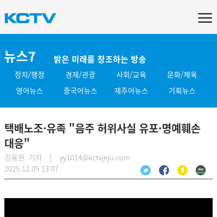
뉴스7
밝은 미래를 창조하는 방송
정치/행정
경제/관광
사회/교육
문화/체육
영어뉴스
중국어뉴스
제주어뉴스
기획뉴스
택배노조·유족 "음주 허위사실 유포·명예훼손
대응"
김용원 기자 | yy1014@kctvjeju.com
2025.12.05 13:07