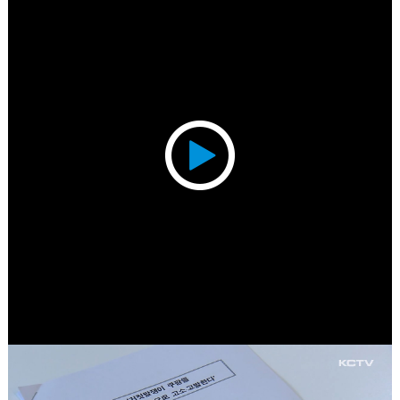
Play
Video