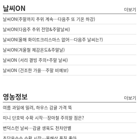
날씨ON
더보기
날씨ON(주말까지 추위 계속…다음주 또 기온 하강)
날씨ON(다음주 추위 전망&주말날씨)
날씨ON(올해 화이트크리스마스 없어…다음주 날씨는?)
날씨ON(겨울철 체감온도&주말날)
날씨ON (서리 결빙 주의+주말 날씨)
날씨ON (건조한 가을…주말 비예보)
영농정보
더보기
여름 과일에 밀려, 하우스 감귤 가격 뚝
미니 단호박 수확 시작…장마철 주의할 점은?
변덕스런 날씨…감귤 생육도 천차만별
초당옥수수 수확 시작…올해산 품질 좋아