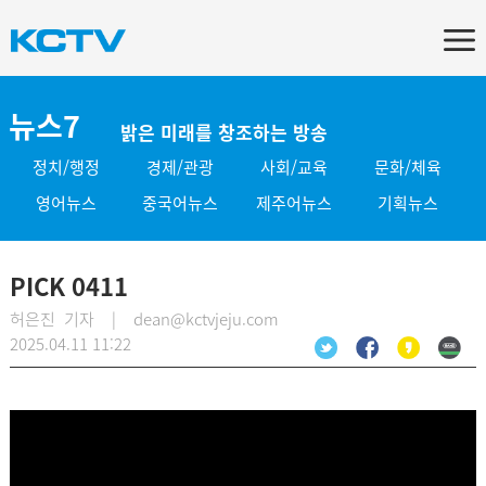
뉴스7
밝은 미래를 창조하는 방송
정치/행정
경제/관광
사회/교육
문화/체육
영어뉴스
중국어뉴스
제주어뉴스
기획뉴스
PICK 0411
허은진 기자 | dean@kctvjeju.com
2025.04.11 11:22