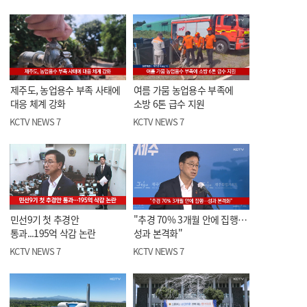
제주도, 농업용수 부족 사태에
여름 가뭄 농업용수 부족에
대응 체계 강화
소방 6톤 급수 지원
KCTV NEWS 7
KCTV NEWS 7
민선9기 첫 추경안
"추경 70% 3개월 안에 집행…
통과...195억 삭감 논란
성과 본격화"
KCTV NEWS 7
KCTV NEWS 7