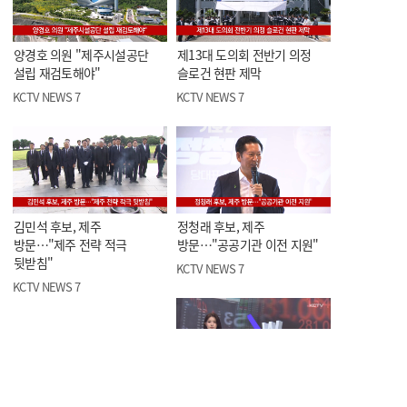
양경호 의원 "제주시설공단
제13대 도의회 전반기 의정
설립 재검토해야"
슬로건 현판 제막
KCTV NEWS 7
KCTV NEWS 7
김민석 후보, 제주
정청래 후보, 제주
방문…"제주 전략 적극
방문…"공공기관 이전 지원"
뒷받침"
KCTV NEWS 7
KCTV NEWS 7
주식 열풍에 '빚투'…기타대출