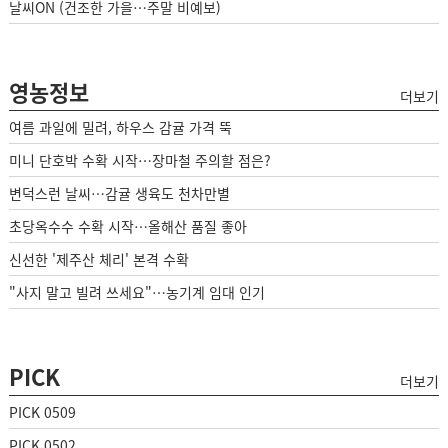
날씨ON (건조한 가을…주말 비예보)
영농정보
더보기
여름 과일에 밀려, 하우스 감귤 가격 뚝
미니 단호박 수확 시작…장마철 주의할 점은?
변덕스런 날씨…감귤 생육도 천차만별
초당옥수수 수확 시작…올해산 품질 좋아
신선한 '제주산 체리' 본격 수확
"사지 말고 빌려 쓰세요"…농기계 임대 인기
PICK
더보기
PICK 0509
PICK 0502