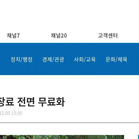
채널7
채널20
고객센터
채널20
고객센터
ENG/
정치/행정
경제/관광
사회/교육
문화/체육
실시간보기
자주하는 질문
Order n
결혼
1:1 문의
Apply for
부고
설치·A/S신청
申请商品
공지사항
故障申报
장료 전면 무료화
12.05 15:30