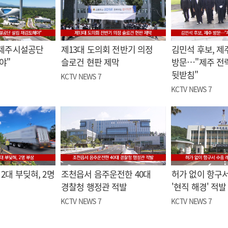
"제주시설공단
제13대 도의회 전반기 의정
김민석 후보, 제
야"
슬로건 현판 제막
방문…"제주 전
뒷받침"
KCTV NEWS 7
KCTV NEWS 7
2대 부딪혀, 2명
조천읍서 음주운전한 40대
허가 없이 항구서
경찰청 행정관 적발
'현직 해경' 적발
KCTV NEWS 7
KCTV NEWS 7