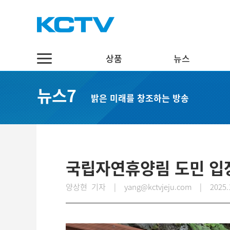
상품
뉴스
상품
뉴스
채널7
뉴스7
밝은 미래를 창조하는 방송
스마트 TV
정치·행정
실시간보기
케이블 TV
경제·관광
편성표
채널표
사회·교육
다시보기
UHD
문화·체육
국립자연휴양림 도민 입
스마트뷰앱
영어뉴스
양상현 기자 | yang@kctvjeju.com
|
2025.
인터넷
중국어뉴스
인터넷 전화
제주어뉴스
결합상품
기획뉴스