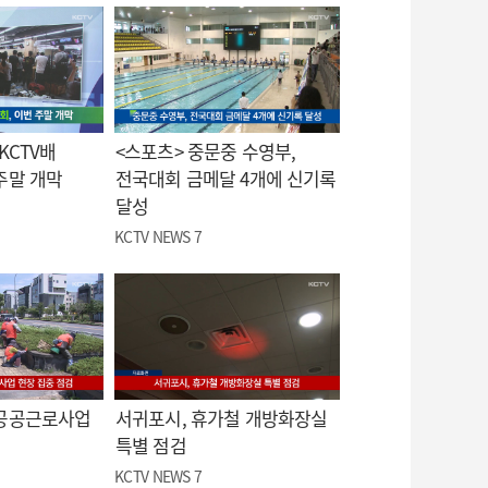
KCTV배
<스포츠> 중문중 수영부,
주말 개막
전국대회 금메달 4개에 신기록
달성
KCTV NEWS 7
 공공근로사업
서귀포시, 휴가철 개방화장실
특별 점검
KCTV NEWS 7