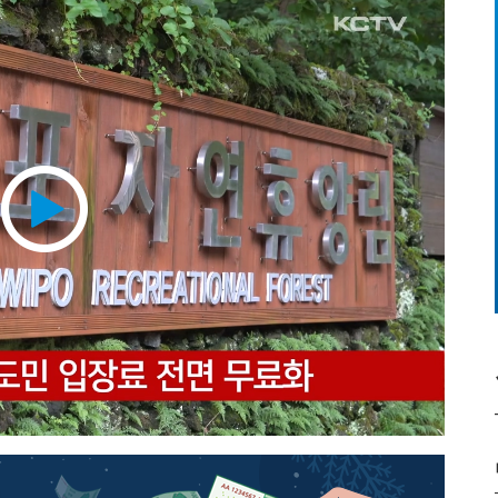
Play
Video