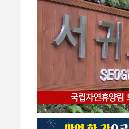
CCTV
셀프개통
모바일 결합
케이블 광고
OTT박스