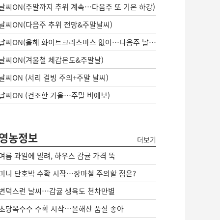
날씨ON(주말까지 추위 계속…다음주 또 기온 하강)
날씨ON(다음주 추위 전망&주말날씨)
날씨ON(올해 화이트크리스마스 없어…다음주 날씨는?)
날씨ON(겨울철 체감온도&주말날)
날씨ON (서리 결빙 주의+주말 날씨)
날씨ON (건조한 가을…주말 비예보)
영농정보
더보기
여름 과일에 밀려, 하우스 감귤 가격 뚝
미니 단호박 수확 시작…장마철 주의할 점은?
변덕스런 날씨…감귤 생육도 천차만별
초당옥수수 수확 시작…올해산 품질 좋아