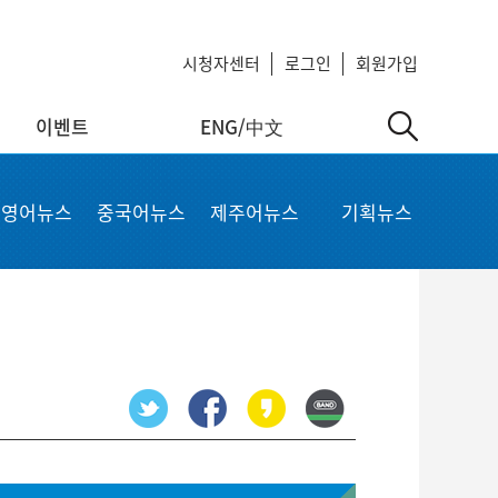
시청자센터
로그인
회원가입
이벤트
ENG/中文
中文
MyKCTV
기타서비스
영어뉴스
중국어뉴스
제주어뉴스
기획뉴스
ow
회원정보 수정
공지사항
 repair
비밀번호 변경
회사소개
가입상품 조회
이용약관
알뜰폰 등록 설정
이메일 무단수집 거부
회원 탈퇴