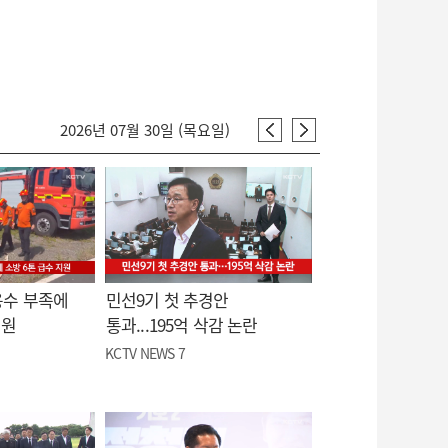
2026년 07월 30일 (목요일)
용수 부족에
민선9기 첫 추경안
지원
통과...195억 삭감 논란
KCTV NEWS 7