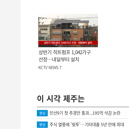
상반기 히트펌프 1,042가구
선정…내달부터 설치
KCTV NEWS 7
이 시각 제주는
민선9기 첫 추경안 통과...195억 삭감 논란
영상
주식 열풍에 '빚투'…기타대출 5년 만에 최대
영상