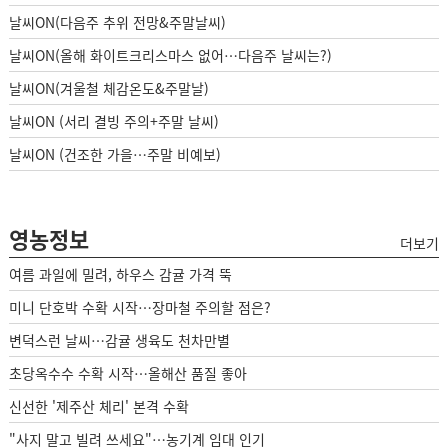
날씨ON(다음주 추위 전망&주말날씨)
날씨ON(올해 화이트크리스마스 없어…다음주 날씨는?)
날씨ON(겨울철 체감온도&주말날)
날씨ON (서리 결빙 주의+주말 날씨)
날씨ON (건조한 가을…주말 비예보)
영농정보
더보기
여름 과일에 밀려, 하우스 감귤 가격 뚝
미니 단호박 수확 시작…장마철 주의할 점은?
변덕스런 날씨…감귤 생육도 천차만별
초당옥수수 수확 시작…올해산 품질 좋아
신선한 '제주산 체리' 본격 수확
"사지 말고 빌려 쓰세요"…농기계 임대 인기