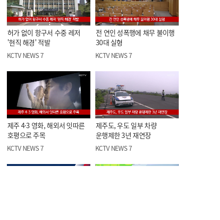
허가 없이 항구서 수중 레저
전 연인 성폭행에 채무 불이행
'현직 해경' 적발
30대 실형
KCTV NEWS 7
KCTV NEWS 7
제주 4·3 영화, 해외서 잇따른
제주도, 우도 일부 차량
호평으로 주목
운행제한 3년 재연장
KCTV NEWS 7
KCTV NEWS 7
오늘의 한줄뉴스
<스포츠> 제5회 KCTV배