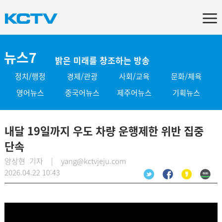
뉴스7
밝은 미래를 창조하는 방송
정치/행정
경제/관광
사회/교육
문화/체육
영어뉴스
중국어뉴스
제주어뉴스
기획뉴스
내달 19일까지 우도 차량 운행제한 위반 집중
단속
양상현 기자 | yang@kctvjeju.com
2026.04.22 10:43