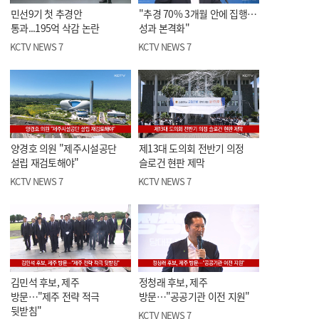
민선9기 첫 추경안
"추경 70% 3개월 안에 집행…
통과...195억 삭감 논란
성과 본격화"
KCTV NEWS 7
KCTV NEWS 7
양경호 의원 "제주시설공단
제13대 도의회 전반기 의정
설립 재검토해야"
슬로건 현판 제막
KCTV NEWS 7
KCTV NEWS 7
김민석 후보, 제주
정청래 후보, 제주
방문…"제주 전략 적극
방문…"공공기관 이전 지원"
뒷받침"
KCTV NEWS 7