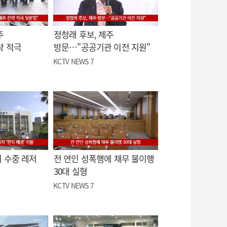
주
정청래 후보, 제주
략 적극
방문…"공공기관 이전 지원"
KCTV NEWS 7
 수중 레저
전 연인 성폭행에 채무 불이행
30대 실형
KCTV NEWS 7