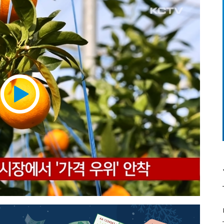
Play
Video