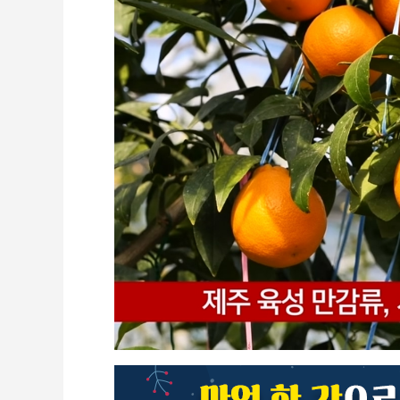
CCTV
셀프개통
모바일 결합
케이블 광고
OTT박스