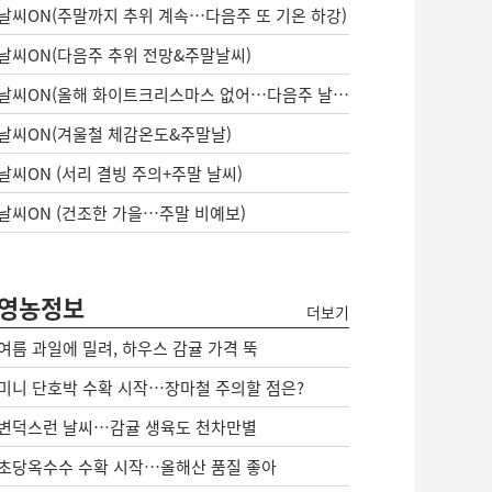
날씨ON(주말까지 추위 계속…다음주 또 기온 하강)
날씨ON(다음주 추위 전망&주말날씨)
날씨ON(올해 화이트크리스마스 없어…다음주 날씨는?)
날씨ON(겨울철 체감온도&주말날)
날씨ON (서리 결빙 주의+주말 날씨)
날씨ON (건조한 가을…주말 비예보)
영농정보
더보기
여름 과일에 밀려, 하우스 감귤 가격 뚝
미니 단호박 수확 시작…장마철 주의할 점은?
변덕스런 날씨…감귤 생육도 천차만별
초당옥수수 수확 시작…올해산 품질 좋아