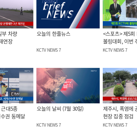
일부 차량
오늘의 한줄뉴스
<스포츠> 제5회 
 재연장
볼링대회, 이번 
KCTV NEWS 7
KCTV NEWS 7
 근대5종
오늘의 날씨 (7월 30일)
제주시, 폭염에
선수권 동메달
현장 집중 점검
KCTV NEWS 7
KCTV NEWS 7