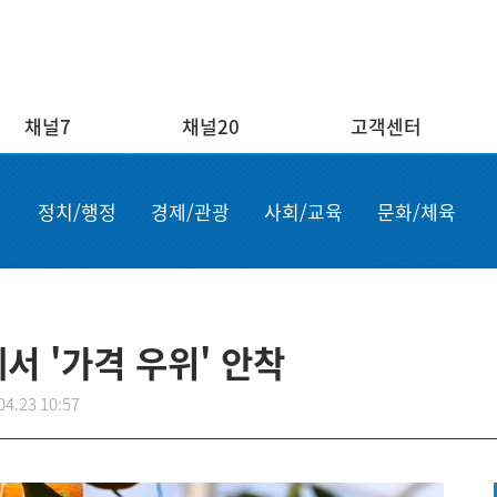
채널7
채널20
고객센터
채널20
고객센터
ENG/
정치/행정
경제/관광
사회/교육
문화/체육
실시간보기
자주하는 질문
Order n
결혼
1:1 문의
Apply for
부고
설치·A/S신청
申请商品
공지사항
故障申报
서 '가격 우위' 안착
04.23 10:57