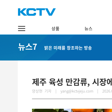
상품
뉴스
상품
뉴스
채널7
뉴스7
밝은 미래를 창조하는 방송
스마트 TV
정치·행정
실시간보기
케이블 TV
경제·관광
편성표
채널표
사회·교육
다시보기
UHD
문화·체육
제주 육성 만감류, 시장에
스마트뷰앱
영어뉴스
양상현 기자 | yang@kctvjeju.com
|
2026.
인터넷
중국어뉴스
인터넷 전화
제주어뉴스
결합상품
기획뉴스