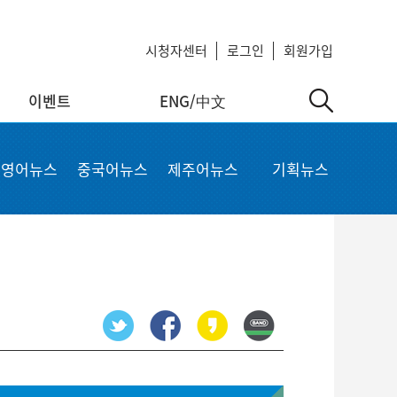
시청자센터
로그인
회원가입
이벤트
ENG/中文
中文
MyKCTV
기타서비스
영어뉴스
중국어뉴스
제주어뉴스
기획뉴스
ow
회원정보 수정
공지사항
 repair
비밀번호 변경
회사소개
가입상품 조회
이용약관
알뜰폰 등록 설정
이메일 무단수집 거부
회원 탈퇴