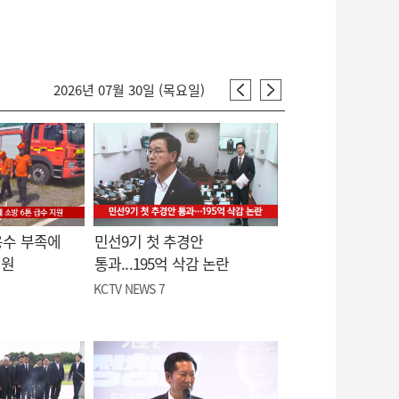
2026년 07월 30일 (목요일)
용수 부족에
민선9기 첫 추경안
지원
통과...195억 삭감 논란
KCTV NEWS 7