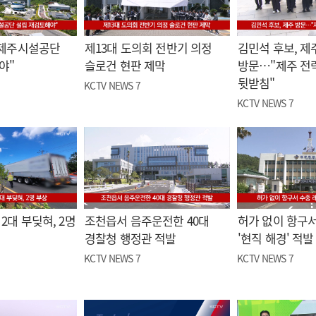
"제주시설공단
제13대 도의회 전반기 의정
김민석 후보, 제
야"
슬로건 현판 제막
방문…"제주 전
뒷받침"
KCTV NEWS 7
KCTV NEWS 7
2대 부딪혀, 2명
조천읍서 음주운전한 40대
허가 없이 항구서
경찰청 행정관 적발
'현직 해경' 적발
KCTV NEWS 7
KCTV NEWS 7