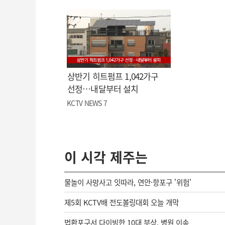
상반기 히트펌프 1,042가구
선정…내달부터 설치
KCTV NEWS 7
이 시각 제주는
물놀이 사망사고 잇따라, 연안·항포구 '위험'
제5회 KCTV배 전도볼링대회 오늘 개막
법환포구서 다이빙한 10대 부상, 병원 이송