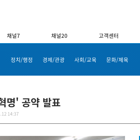
채널7
채널20
고객센터
채널20
고객센터
ENG/
정치/행정
경제/관광
사회/교육
문화/체육
실시간보기
자주하는 질문
Order n
결혼
1:1 문의
Apply for
부고
설치·A/S신청
申请商品
공지사항
故障申报
실혁명' 공약 발표
.12 14:37