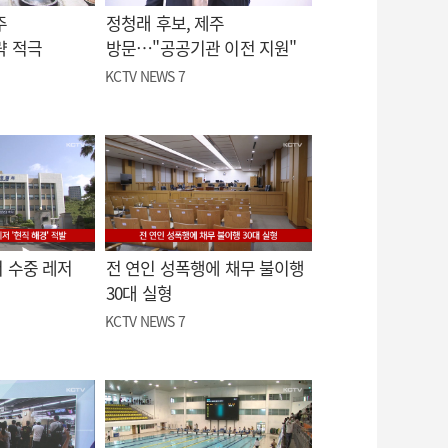
주
정청래 후보, 제주
략 적극
방문…"공공기관 이전 지원"
KCTV NEWS 7
 수중 레저
전 연인 성폭행에 채무 불이행
30대 실형
KCTV NEWS 7