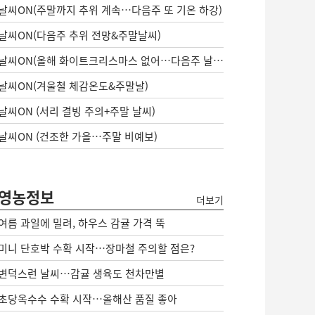
날씨ON(주말까지 추위 계속…다음주 또 기온 하강)
날씨ON(다음주 추위 전망&주말날씨)
날씨ON(올해 화이트크리스마스 없어…다음주 날씨는?)
날씨ON(겨울철 체감온도&주말날)
날씨ON (서리 결빙 주의+주말 날씨)
날씨ON (건조한 가을…주말 비예보)
영농정보
더보기
여름 과일에 밀려, 하우스 감귤 가격 뚝
미니 단호박 수확 시작…장마철 주의할 점은?
변덕스런 날씨…감귤 생육도 천차만별
초당옥수수 수확 시작…올해산 품질 좋아