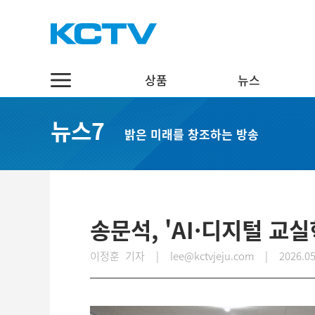
상품
뉴스
상품
뉴스
채널7
뉴스7
밝은 미래를 창조하는 방송
스마트 TV
정치·행정
실시간보기
케이블 TV
경제·관광
편성표
채널표
사회·교육
다시보기
UHD
문화·체육
송문석, 'AI·디지털 교
스마트뷰앱
영어뉴스
이정훈 기자 | lee@kctvjeju.com
|
2026.05
인터넷
중국어뉴스
인터넷 전화
제주어뉴스
결합상품
기획뉴스