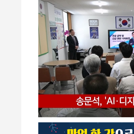
CCTV
셀프개통
모바일 결합
케이블 광고
OTT박스