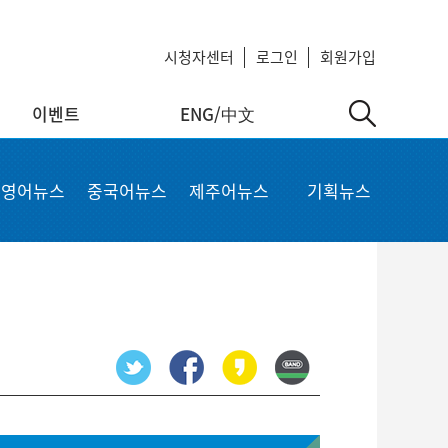
시청자센터
로그인
회원가입
이벤트
ENG/中文
中文
MyKCTV
기타서비스
영어뉴스
중국어뉴스
제주어뉴스
기획뉴스
ow
회원정보 수정
공지사항
 repair
비밀번호 변경
회사소개
가입상품 조회
이용약관
알뜰폰 등록 설정
이메일 무단수집 거부
회원 탈퇴