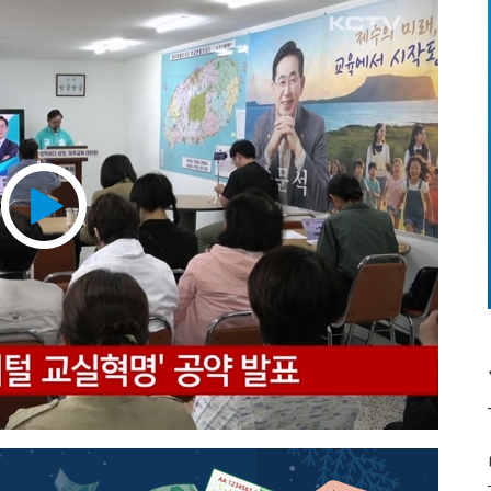
Play
Video