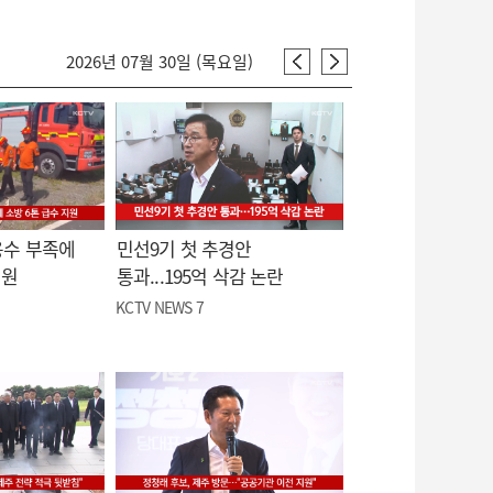
2026년 07월 30일 (목요일)
용수 부족에
민선9기 첫 추경안
지원
통과...195억 삭감 논란
KCTV NEWS 7