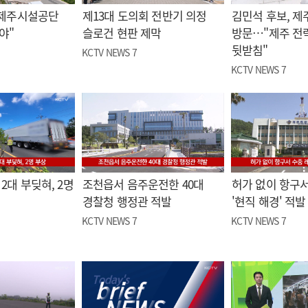
"제주시설공단
제13대 도의회 전반기 의정
김민석 후보, 제
야"
슬로건 현판 제막
방문…"제주 전
뒷받침"
KCTV NEWS 7
KCTV NEWS 7
2대 부딪혀, 2명
조천읍서 음주운전한 40대
허가 없이 항구서
경찰청 행정관 적발
'현직 해경' 적발
KCTV NEWS 7
KCTV NEWS 7