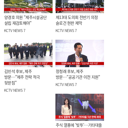
양경호 의원 "제주시설공단
제13대 도의회 전반기 의정
설립 재검토해야"
슬로건 현판 제막
KCTV NEWS 7
KCTV NEWS 7
김민석 후보, 제주
정청래 후보, 제주
방문…"제주 전략 적극
방문…"공공기관 이전 지원"
뒷받침"
KCTV NEWS 7
KCTV NEWS 7
주식 열풍에 '빚투'…기타대출