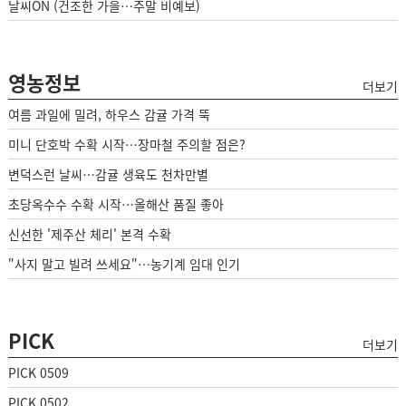
날씨ON (건조한 가을…주말 비예보)
영농정보
더보기
여름 과일에 밀려, 하우스 감귤 가격 뚝
미니 단호박 수확 시작…장마철 주의할 점은?
변덕스런 날씨…감귤 생육도 천차만별
초당옥수수 수확 시작…올해산 품질 좋아
신선한 '제주산 체리' 본격 수확
"사지 말고 빌려 쓰세요"…농기계 임대 인기
PICK
더보기
PICK 0509
PICK 0502