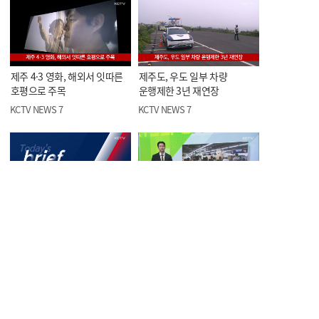
제주 4·3 영화, 해외서 잇따른
제주도, 우도 일부 차량
호평으로 주목
운행제한 3년 재연장
KCTV NEWS 7
KCTV NEWS 7
오늘의 한줄뉴스
<스포츠> 제5회 KCTV배
볼링대회, 이번 주말 개막
KCTV NEWS 7
KCTV NEWS 7