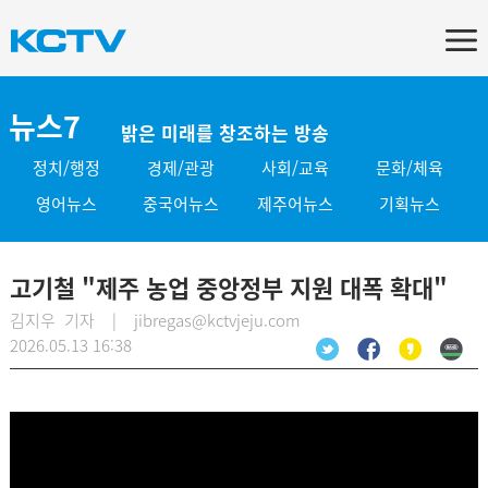
뉴스7
밝은 미래를 창조하는 방송
정치/행정
경제/관광
사회/교육
문화/체육
영어뉴스
중국어뉴스
제주어뉴스
기획뉴스
고기철 "제주 농업 중앙정부 지원 대폭 확대"
김지우 기자 | jibregas@kctvjeju.com
2026.05.13 16:38