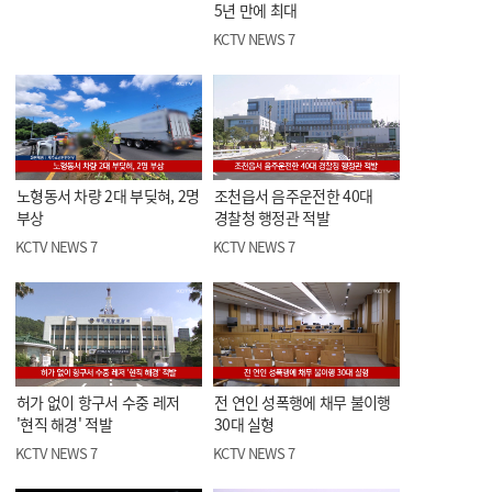
5년 만에 최대
KCTV NEWS 7
노형동서 차량 2대 부딪혀, 2명
조천읍서 음주운전한 40대
부상
경찰청 행정관 적발
KCTV NEWS 7
KCTV NEWS 7
허가 없이 항구서 수중 레저
전 연인 성폭행에 채무 불이행
'현직 해경' 적발
30대 실형
KCTV NEWS 7
KCTV NEWS 7