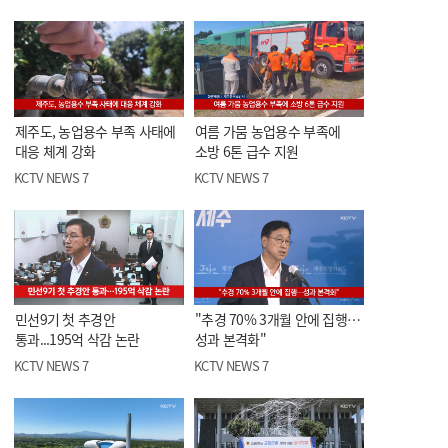
제주도, 농업용수 부족 사태에
여름 가뭄 농업용수 부족에
대응 체계 강화
소방 6톤 급수 지원
KCTV NEWS 7
KCTV NEWS 7
민선9기 첫 추경안
"추경 70% 3개월 안에 집행…
통과...195억 삭감 논란
성과 본격화"
KCTV NEWS 7
KCTV NEWS 7