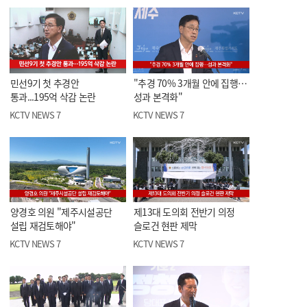
민선9기 첫 추경안
"추경 70% 3개월 안에 집행…
통과...195억 삭감 논란
성과 본격화"
KCTV NEWS 7
KCTV NEWS 7
양경호 의원 "제주시설공단
제13대 도의회 전반기 의정
설립 재검토해야"
슬로건 현판 제막
KCTV NEWS 7
KCTV NEWS 7