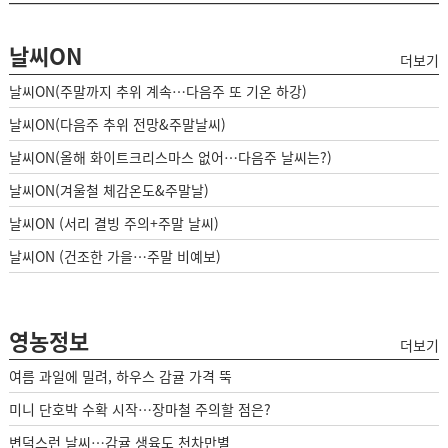
날씨ON
더보기
날씨ON(주말까지 추위 계속…다음주 또 기온 하강)
날씨ON(다음주 추위 전망&주말날씨)
날씨ON(올해 화이트크리스마스 없어…다음주 날씨는?)
날씨ON(겨울철 체감온도&주말날)
날씨ON (서리 결빙 주의+주말 날씨)
날씨ON (건조한 가을…주말 비예보)
영농정보
더보기
여름 과일에 밀려, 하우스 감귤 가격 뚝
미니 단호박 수확 시작…장마철 주의할 점은?
변덕스런 날씨…감귤 생육도 천차만별