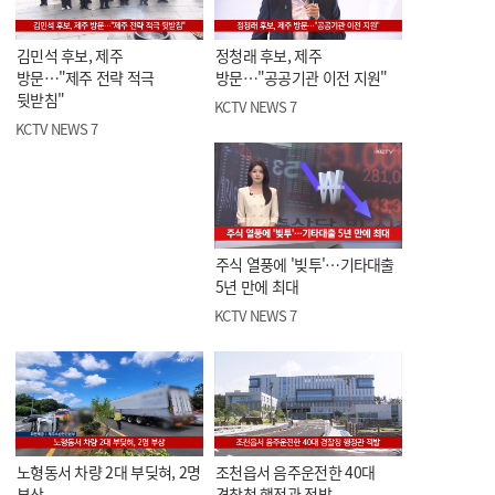
김민석 후보, 제주
정청래 후보, 제주
방문…"제주 전략 적극
방문…"공공기관 이전 지원"
뒷받침"
KCTV NEWS 7
KCTV NEWS 7
주식 열풍에 '빚투'…기타대출
5년 만에 최대
KCTV NEWS 7
노형동서 차량 2대 부딪혀, 2명
조천읍서 음주운전한 40대
부상
경찰청 행정관 적발