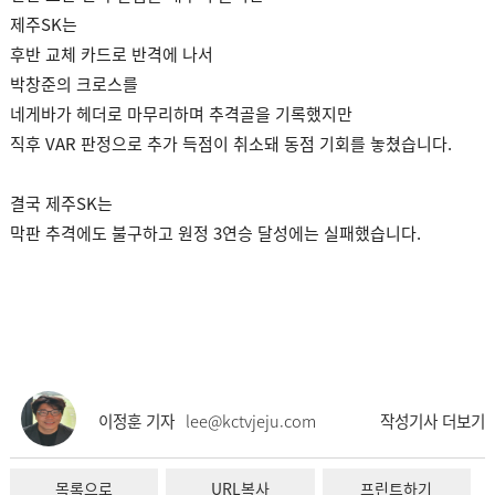
제주SK는
후반 교체 카드로 반격에 나서
박창준의 크로스를
네게바가 헤더로 마무리하며 추격골을 기록했지만
직후 VAR 판정으로 추가 득점이 취소돼 동점 기회를 놓쳤습니다.
결국 제주SK는
막판 추격에도 불구하고 원정 3연승 달성에는 실패했습니다.
이정훈 기자
lee@kctvjeju.com
작성기사 더보기
목록으로
URL복사
프린트하기