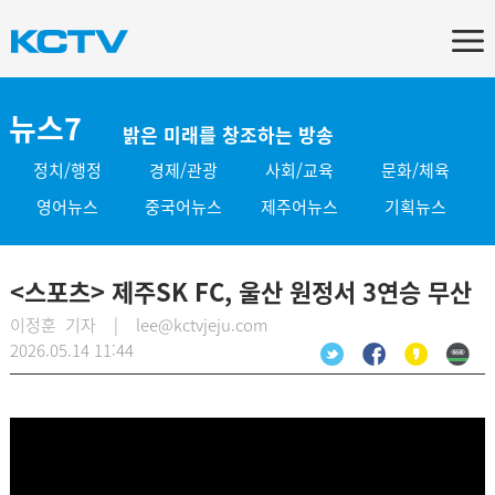
뉴스7
밝은 미래를 창조하는 방송
정치/행정
경제/관광
사회/교육
문화/체육
영어뉴스
중국어뉴스
제주어뉴스
기획뉴스
<스포츠> 제주SK FC, 울산 원정서 3연승 무산
이정훈 기자 | lee@kctvjeju.com
2026.05.14 11:44