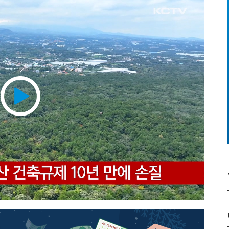
Play
Video