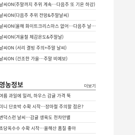
날씨ON(주말까지 추위 계속…다음주 또 기온 하강)
날씨ON(다음주 추위 전망&주말날씨)
날씨ON(올해 화이트크리스마스 없어…다음주 날씨는?)
날씨ON(겨울철 체감온도&주말날)
날씨ON (서리 결빙 주의+주말 날씨)
날씨ON (건조한 가을…주말 비예보)
영농정보
더보기
여름 과일에 밀려, 하우스 감귤 가격 뚝
미니 단호박 수확 시작…장마철 주의할 점은?
변덕스런 날씨…감귤 생육도 천차만별
초당옥수수 수확 시작…올해산 품질 좋아