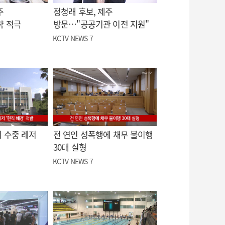
주
정청래 후보, 제주
략 적극
방문…"공공기관 이전 지원"
KCTV NEWS 7
 수중 레저
전 연인 성폭행에 채무 불이행
30대 실형
KCTV NEWS 7