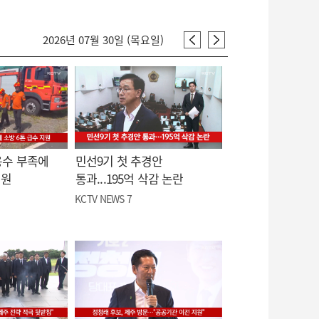
2026년 07월 30일 (목요일)
용수 부족에
민선9기 첫 추경안
지원
통과...195억 삭감 논란
KCTV NEWS 7