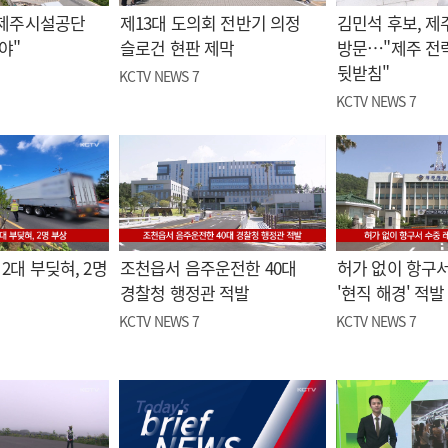
"제주시설공단
제13대 도의회 전반기 의정
김민석 후보, 제
야"
슬로건 현판 제막
방문…"제주 전
뒷받침"
KCTV NEWS 7
KCTV NEWS 7
2대 부딪혀, 2명
조천읍서 음주운전한 40대
허가 없이 항구서
경찰청 행정관 적발
'현직 해경' 적발
KCTV NEWS 7
KCTV NEWS 7