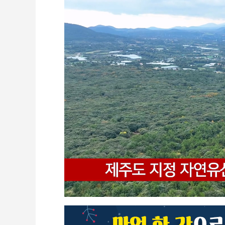
CCTV
셀프개통
모바일 결합
케이블 광고
OTT박스