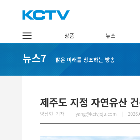
상품
뉴스
상품
뉴스
채널7
뉴스7
밝은 미래를 창조하는 방송
스마트 TV
정치·행정
실시간보기
케이블 TV
경제·관광
편성표
채널표
사회·교육
다시보기
UHD
문화·체육
제주도 지정 자연유산 건
스마트뷰앱
영어뉴스
양상현 기자 | yang@kctvjeju.com
|
2026.
인터넷
중국어뉴스
인터넷 전화
제주어뉴스
결합상품
기획뉴스