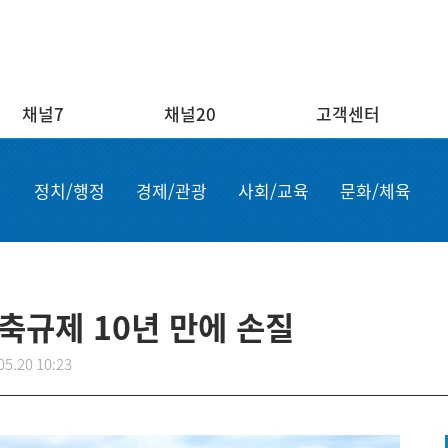
채널7
채널20
고객센터
채널20
고객센터
ENG/
정치/행정
경제/관광
사회/교육
문화/체육
실시간보기
자주하는 질문
Order n
결혼
1:1 문의
Apply for
부고
설치·A/S신청
申请商品
공지사항
故障申报
축규제 10년 만에 손질
05.20 10:23