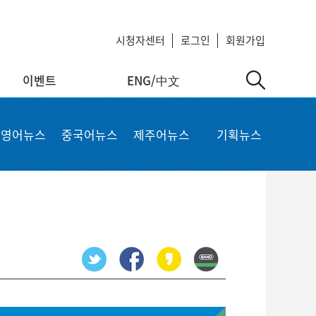
시청자센터
로그인
회원가입
이벤트
ENG/中文
中文
MyKCTV
기타서비스
영어뉴스
중국어뉴스
제주어뉴스
기획뉴스
ow
회원정보 수정
공지사항
 repair
비밀번호 변경
회사소개
가입상품 조회
이용약관
알뜰폰 등록 설정
이메일 무단수집 거부
회원 탈퇴