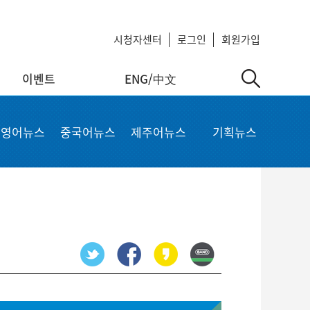
시청자센터
로그인
회원가입
이벤트
ENG/中文
中文
MyKCTV
기타서비스
영어뉴스
중국어뉴스
제주어뉴스
기획뉴스
ow
회원정보 수정
공지사항
 repair
비밀번호 변경
회사소개
가입상품 조회
이용약관
알뜰폰 등록 설정
이메일 무단수집 거부
회원 탈퇴