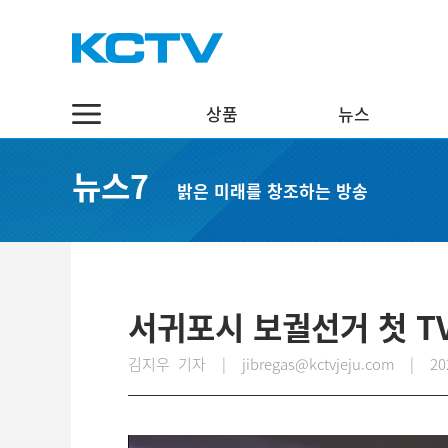
상품
뉴스
상품
뉴스
채널7
뉴스7
밝은 미래를 창조하는 방송
스마트 TV
정치·행정
실시간보기
케이블 TV
경제·관광
편성표
채널표
사회·교육
다시보기
UHD
문화·체육
서귀포시 보궐선거 첫 T
스마트뷰앱
영어뉴스
김지우 기자 | jibregas@kctvjeju.com
|
20
인터넷
중국어뉴스
인터넷 전화
제주어뉴스
결합상품
기획뉴스