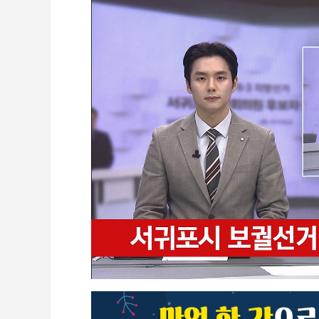
CCTV
셀프개통
모바일 결합
케이블 광고
OTT박스