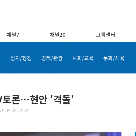
채널7
채널20
고객센터
채널20
고객센터
ENG/
정치/행정
경제/관광
사회/교육
문화/체육
실시간보기
자주하는 질문
Order n
결혼
1:1 문의
Apply for
부고
설치·A/S신청
申请商品
공지사항
故障申报
V토론…현안 '격돌'
26.05.20 20:03