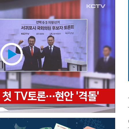
Play
Video