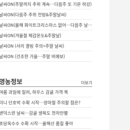
날씨ON(주말까지 추위 계속…다음주 또 기온 하강)
날씨ON(다음주 추위 전망&주말날씨)
날씨ON(올해 화이트크리스마스 없어…다음주 날씨는?)
날씨ON(겨울철 체감온도&주말날)
날씨ON (서리 결빙 주의+주말 날씨)
날씨ON (건조한 가을…주말 비예보)
영농정보
더보기
여름 과일에 밀려, 하우스 감귤 가격 뚝
미니 단호박 수확 시작…장마철 주의할 점은?
변덕스런 날씨…감귤 생육도 천차만별
초당옥수수 수확 시작…올해산 품질 좋아