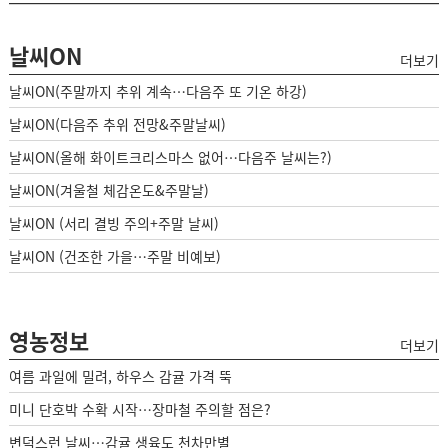
날씨ON
더보기
날씨ON(주말까지 추위 계속…다음주 또 기온 하강)
날씨ON(다음주 추위 전망&주말날씨)
날씨ON(올해 화이트크리스마스 없어…다음주 날씨는?)
날씨ON(겨울철 체감온도&주말날)
날씨ON (서리 결빙 주의+주말 날씨)
날씨ON (건조한 가을…주말 비예보)
영농정보
더보기
여름 과일에 밀려, 하우스 감귤 가격 뚝
미니 단호박 수확 시작…장마철 주의할 점은?
변덕스런 날씨…감귤 생육도 천차만별