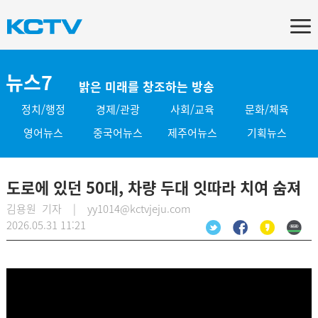
뉴스7
밝은 미래를 창조하는 방송
정치/행정
경제/관광
사회/교육
문화/체육
영어뉴스
중국어뉴스
제주어뉴스
기획뉴스
도로에 있던 50대, 차량 두대 잇따라 치여 숨져
김용원 기자 | yy1014@kctvjeju.com
2026.05.31 11:21