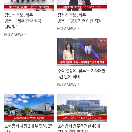
김민석 후보, 제주
정청래 후보, 제주
방문…"제주 전략 적극
방문…"공공기관 이전 지원"
뒷받침"
KCTV NEWS 7
KCTV NEWS 7
주식 열풍에 '빚투'…기타대출
5년 만에 최대
KCTV NEWS 7
노형동서 차량 2대 부딪혀, 2명
조천읍서 음주운전한 40대
부상
경찰청 행정관 적발