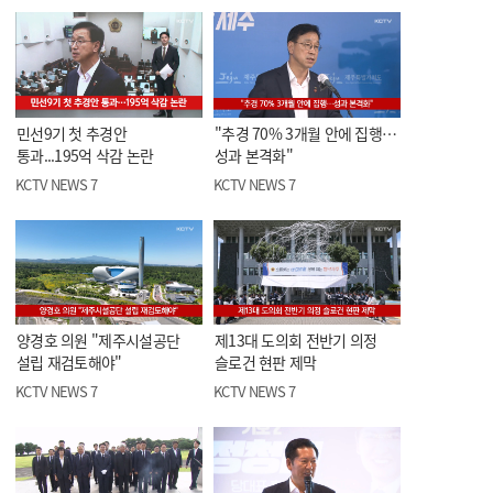
민선9기 첫 추경안
"추경 70% 3개월 안에 집행…
통과...195억 삭감 논란
성과 본격화"
KCTV NEWS 7
KCTV NEWS 7
양경호 의원 "제주시설공단
제13대 도의회 전반기 의정
설립 재검토해야"
슬로건 현판 제막
KCTV NEWS 7
KCTV NEWS 7