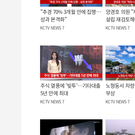
"추경 70% 3개월 안에 집행…
양경호 의원 
성과 본격화"
설립 재검토해
KCTV NEWS 7
KCTV NEWS 7
주식 열풍에 '빚투'…기타대출
노형동서 차량 
5년 만에 최대
부상
KCTV NEWS 7
KCTV NEWS 7