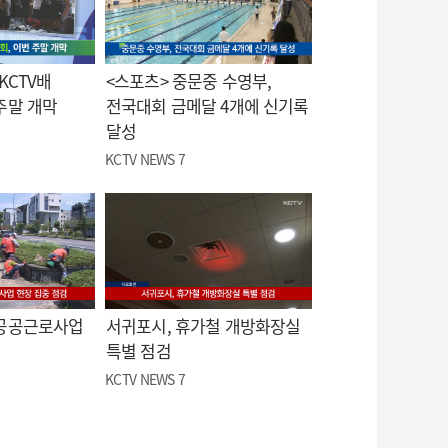
KCTV배
<스포츠> 중문중 수영부,
주말 개막
전국대회 금메달 4개에 신기록
달성
KCTV NEWS 7
 공공근로사업
서귀포시, 휴가철 개방화장실
특별 점검
KCTV NEWS 7