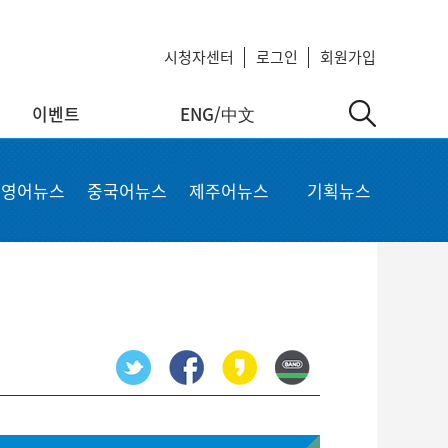
시청자센터
로그인
회원가입
이벤트
ENG/中文
中文
MyKCTV
기타서비스
영어뉴스
중국어뉴스
제주어뉴스
기획뉴스
ow
회원정보 수정
공지사항
 repair
비밀번호 변경
회사소개
가입상품 조회
이용약관
알뜰폰 등록 설정
이메일 무단수집 거부
회원 탈퇴