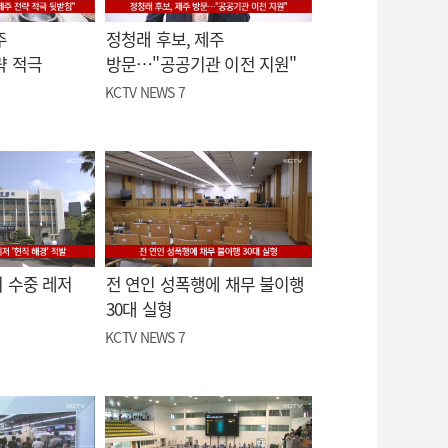
주
정청래 후보, 제주
략 적극
방문…"공공기관 이전 지원"
KCTV NEWS 7
 수중 레저
전 연인 성폭행에 채무 불이행
30대 실형
KCTV NEWS 7