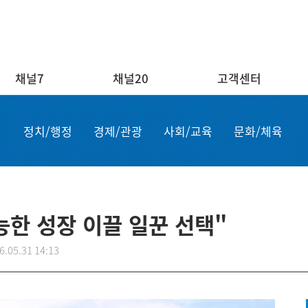
채널7
채널20
고객센터
채널20
고객센터
ENG/
정치/행정
경제/관광
사회/교육
문화/체육
실시간보기
자주하는 질문
Order n
결혼
1:1 문의
Apply for
부고
설치·A/S신청
申请商品
공지사항
故障申报
능한 성장 이끌 일꾼 선택"
6.05.31 14:13