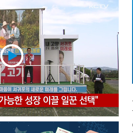
Play
Video