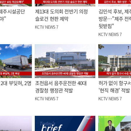
"제주시설공단
제13대 도의회 전반기 의정
김민석 후보, 제
야"
슬로건 현판 제막
방문…"제주 전
뒷받침"
KCTV NEWS 7
KCTV NEWS 7
2대 부딪혀, 2명
조천읍서 음주운전한 40대
허가 없이 항구서
경찰청 행정관 적발
'현직 해경' 적발
KCTV NEWS 7
KCTV NEWS 7