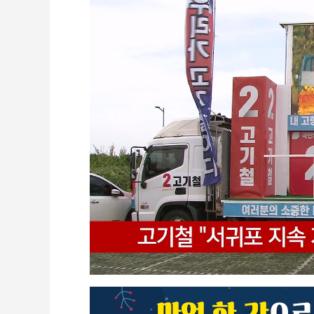
CCTV
셀프개통
모바일 결합
케이블 광고
OTT박스