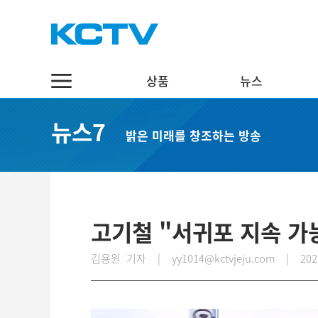
상품
뉴스
상품
뉴스
채널7
뉴스7
밝은 미래를 창조하는 방송
스마트 TV
정치·행정
실시간보기
케이블 TV
경제·관광
편성표
채널표
사회·교육
다시보기
UHD
문화·체육
고기철 "서귀포 지속 가
스마트뷰앱
영어뉴스
김용원 기자 | yy1014@kctvjeju.com
|
202
인터넷
중국어뉴스
인터넷 전화
제주어뉴스
결합상품
기획뉴스