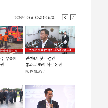
2026년 07월 30일 (목요일)
용수 부족에
민선9기 첫 추경안
지원
통과...195억 삭감 논란
KCTV NEWS 7