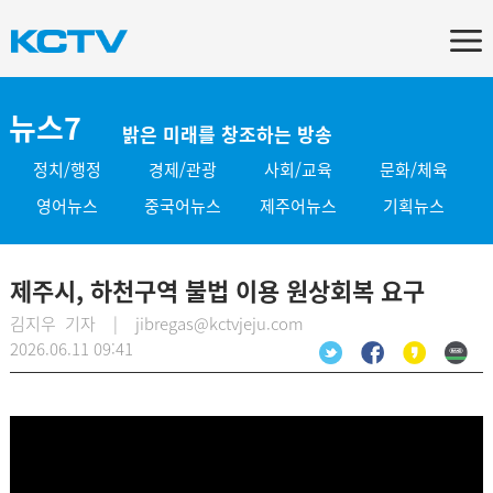
뉴스7
밝은 미래를 창조하는 방송
정치/행정
경제/관광
사회/교육
문화/체육
영어뉴스
중국어뉴스
제주어뉴스
기획뉴스
제주시, 하천구역 불법 이용 원상회복 요구
김지우 기자 | jibregas@kctvjeju.com
2026.06.11 09:41