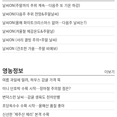
날씨ON(주말까지 추위 계속…다음주 또 기온 하강)
날씨ON(다음주 추위 전망&주말날씨)
날씨ON(올해 화이트크리스마스 없어…다음주 날씨는?)
날씨ON(겨울철 체감온도&주말날)
날씨ON (서리 결빙 주의+주말 날씨)
날씨ON (건조한 가을…주말 비예보)
영농정보
더보기
여름 과일에 밀려, 하우스 감귤 가격 뚝
미니 단호박 수확 시작…장마철 주의할 점은?
변덕스런 날씨…감귤 생육도 천차만별
초당옥수수 수확 시작…올해산 품질 좋아
신선한 '제주산 체리' 본격 수확