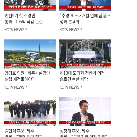
민선9기 첫 추경안
"추경 70% 3개월 안에 집행…
통과...195억 삭감 논란
성과 본격화"
KCTV NEWS 7
KCTV NEWS 7
양경호 의원 "제주시설공단
제13대 도의회 전반기 의정
설립 재검토해야"
슬로건 현판 제막
KCTV NEWS 7
KCTV NEWS 7
김민석 후보, 제주
정청래 후보, 제주
방문…"제주 전략 적극
방문…"공공기관 이전 지원"