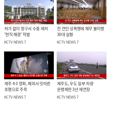
허가 없이 항구서 수중 레저
전 연인 성폭행에 채무 불이행
'현직 해경' 적발
30대 실형
KCTV NEWS 7
KCTV NEWS 7
제주 4·3 영화, 해외서 잇따른
제주도, 우도 일부 차량
호평으로 주목
운행제한 3년 재연장
KCTV NEWS 7
KCTV NEWS 7