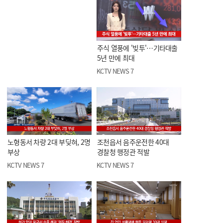
주식 열풍에 '빚투'…기타대출
5년 만에 최대
KCTV NEWS 7
노형동서 차량 2대 부딪혀, 2명
조천읍서 음주운전한 40대
부상
경찰청 행정관 적발
KCTV NEWS 7
KCTV NEWS 7