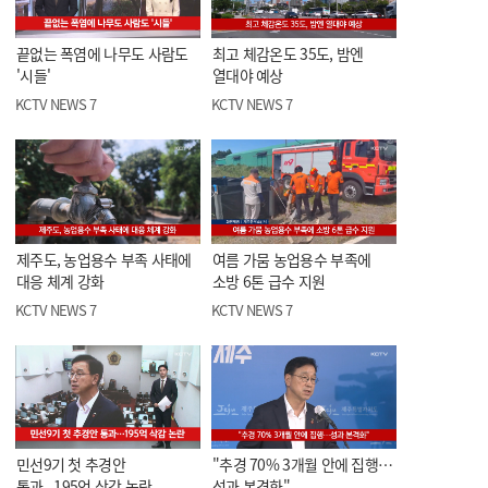
끝없는 폭염에 나무도 사람도
최고 체감온도 35도, 밤엔
'시들'
열대야 예상
KCTV NEWS 7
KCTV NEWS 7
제주도, 농업용수 부족 사태에
여름 가뭄 농업용수 부족에
대응 체계 강화
소방 6톤 급수 지원
KCTV NEWS 7
KCTV NEWS 7
민선9기 첫 추경안
"추경 70% 3개월 안에 집행…
통과...195억 삭감 논란
성과 본격화"