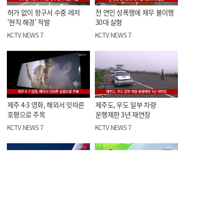
허가 없이 항구서 수중 레저
전 연인 성폭행에 채무 불이행
'현직 해경' 적발
30대 실형
KCTV NEWS 7
KCTV NEWS 7
제주 4·3 영화, 해외서 잇따른
제주도, 우도 일부 차량
호평으로 주목
운행제한 3년 재연장
KCTV NEWS 7
KCTV NEWS 7
오늘의 한줄뉴스
<스포츠> 제5회 KCTV배
볼링대회, 이번 주말 개막
KCTV NEWS 7