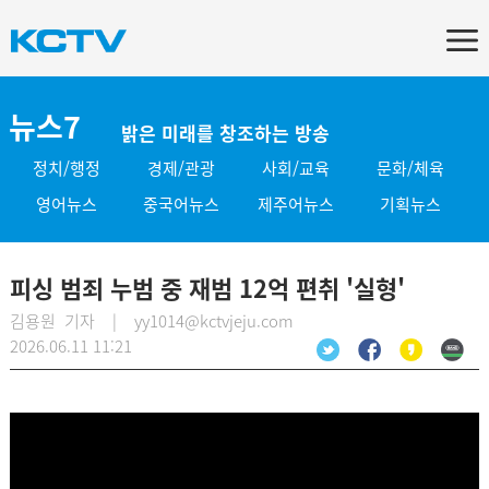
뉴스7
밝은 미래를 창조하는 방송
정치/행정
경제/관광
사회/교육
문화/체육
영어뉴스
중국어뉴스
제주어뉴스
기획뉴스
피싱 범죄 누범 중 재범 12억 편취 '실형'
김용원 기자 | yy1014@kctvjeju.com
2026.06.11 11:21