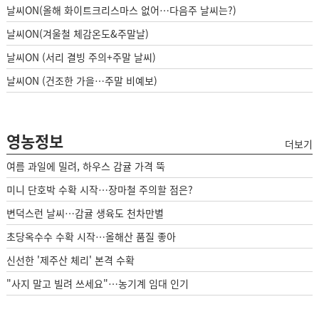
날씨ON(올해 화이트크리스마스 없어…다음주 날씨는?)
날씨ON(겨울철 체감온도&주말날)
날씨ON (서리 결빙 주의+주말 날씨)
날씨ON (건조한 가을…주말 비예보)
영농정보
더보기
여름 과일에 밀려, 하우스 감귤 가격 뚝
미니 단호박 수확 시작…장마철 주의할 점은?
변덕스런 날씨…감귤 생육도 천차만별
초당옥수수 수확 시작…올해산 품질 좋아
신선한 '제주산 체리' 본격 수확
"사지 말고 빌려 쓰세요"…농기계 임대 인기